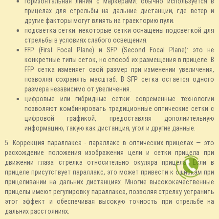
горизонтальная линия с маркерами: обычно используется в
прицелах для стрельбы на дальние дистанции, где ветер и
другие факторы могут влиять на траекторию пули.
подсветка сетки: некоторые сетки оснащены подсветкой для
стрельбы в условиях слабого освещения.
FFP (First Focal Plane) и SFP (Second Focal Plane): это не
конкретные типы сеток, но способ их размещения в прицеле. В
FFP сетка изменяет свой размер при изменении увеличения,
позволяя сохранять масштаб. В SFP сетка остается одного
размера независимо от увеличения.
цифровые или гибридные сетки: современные технологии
позволяют комбинировать традиционные оптические сетки с
цифровой графикой, предоставляя дополнительную
информацию, такую как дистанция, угол и другие данные.
5. Коррекция параллакса - параллакс в оптических прицелах — это
расхождение положения изображения цели и сетки прицела при
движении глаза стрелка относительно окуляра прицела. Если в
прицеле присутствует параллакс, это может привести к ошибкам при
прицеливании на дальних дистанциях. Многие высококачественные
прицелы имеют регулировку параллакса, позволяя стрелку устранить
этот эффект и обеспечивая высокую точность при стрельбе на
дальних расстояниях.