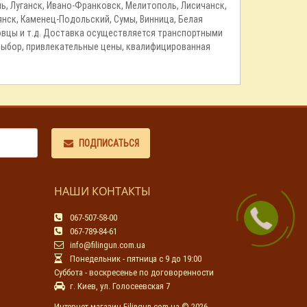
ль, Луганск, Ивано-Франковск, Мелитополь, Лисичанск,
янск, Каменец-Подольский, Сумы, Винница, Белая
новцы и т.д. Доставка осуществляется транспортными
 выбор, привлекательные цены, квалифицированная
ПОДПИСАТЬСЯ
НАШИ КОНТАКТЫ
067-507-58-00
067-789-84-61
info@filingun.com.ua
Понедельник - пятница с 9 до 19:00
Суббота - воскресенье по договоренности
г. Киев, ул. Голосеевская 7
Интернет-магазин Filingun.com.ua © 2026