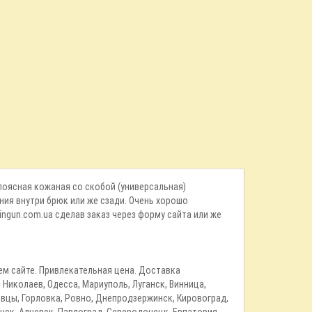
 поясная кожаная со скобой (универсальная)
ния внутри брюк или же сзади. Очень хорошо
ingun.com.ua сделав заказ через форму сайта или же
ем сайте. Привлекательная цена. Доставка
Николаев, Одесса, Мариуполь, Луганск, Винница,
вцы, Горловка, Ровно, Днепродзержинск, Кировоград,
нск, Алчевск, Павлоград, Северодонецк, Евпатория,