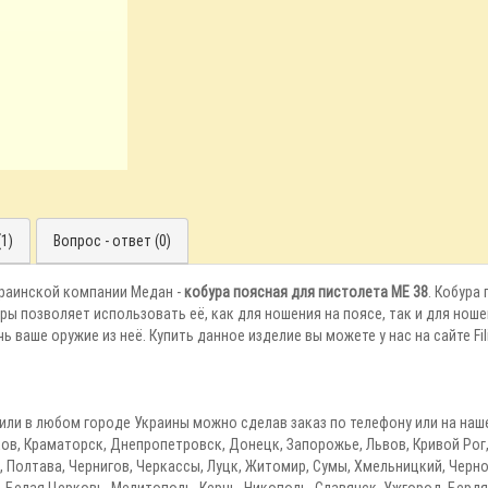
1)
Вопрос - ответ (0)
раинской компании Медан -
кобура поясная для пистолета ME 38
. Кобура
ры позволяет использовать её, как для ношения на поясе, так и для ноше
 ваше оружие из неё. Купить данное изделие вы можете у нас на сайте Fil
 или в любом городе Украины можно сделав заказ по телефону или на наш
ов, Краматорск, Днепропетровск, Донецк, Запорожье, Львов, Кривой Рог, 
 Полтава, Чернигов, Черкассы, Луцк, Житомир, Сумы, Хмельницкий, Черно
 Белая Церковь, Мелитополь, Керчь, Никополь, Славянск, Ужгород, Бердя