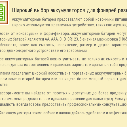
Широкий выбор аккумуляторов для фонарей разн
Аккумуляторные батареи представляют собой источники питани
широко используются в различных устройствах, таких как игрушки,
мости от конструкции и форм-фактора, аккумуляторные батареи могут
орных батарей являются AA, AAA, C, D, CR123, 5-значная маркировка (1865
бенности, такие как емкость, напряжение, размер и другие характе
тор для конкретного устройства и его требований.
ре аккумуляторных батарей важно учитывать не только их емкость и т
но следить за их состоянием и правильно заряжать и хранить, чтобы пр
пания предлагает широкий ассортимент портативных аккумуляторных ба
 вам замена старой батареи или вы ищете более мощный вариант для
стей.
ассортименте вы найдете от простых и доступных до более продвину
 что сможем предложить вам идеальное решение для ваших нужд. Если у
циалисты всегда готовы предоставить профессиональную консультацию
йте аккумуляторы прямо сейчас и наслаждайтесь удобством и эффектив