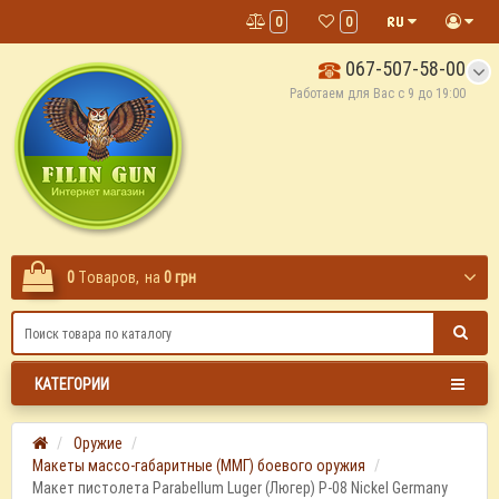
0
0
067-507-58-00
Работаем для Вас с 9 до 19:00
0
Tоваров,
на
0 грн
КАТЕГОРИИ
Оружие
Макеты массо-габаритные (ММГ) боевого оружия
Макет пистолета Parabellum Luger (Люгер) P-08 Nickel Germany