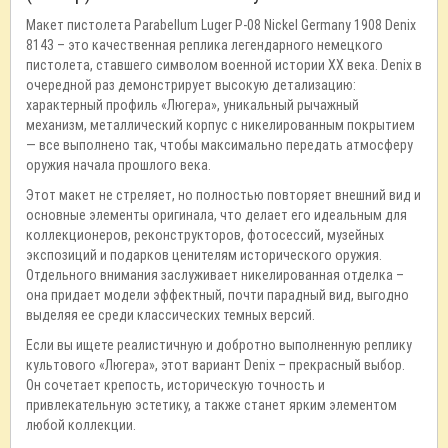
Макет пистолета Parabellum Luger P-08 Nickel Germany 1908 Denix
8143 – это качественная реплика легендарного немецкого
пистолета, ставшего символом военной истории ХХ века. Denix в
очередной раз демонстрирует высокую детализацию:
характерный профиль «Люгера», уникальный рычажный
механизм, металлический корпус с никелированным покрытием
— все выполнено так, чтобы максимально передать атмосферу
оружия начала прошлого века.
Этот макет не стреляет, но полностью повторяет внешний вид и
основные элементы оригинала, что делает его идеальным для
коллекционеров, реконструкторов, фотосессий, музейных
экспозиций и подарков ценителям исторического оружия.
Отдельного внимания заслуживает никелированная отделка –
она придает модели эффектный, почти парадный вид, выгодно
выделяя ее среди классических темных версий.
Если вы ищете реалистичную и добротно выполненную реплику
культового «Люгера», этот вариант Denix – прекрасный выбор.
Он сочетает крепость, историческую точность и
привлекательную эстетику, а также станет ярким элементом
любой коллекции.