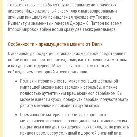
только актеры — это было оружие реальных исторических
лидеров. Индивидуальный экземпляр с выгравированными
личными инициалами принадлежал президенту Теодору
Рузвельту, а знаменитый генерал Джордж С. Паттон во время
Второй мировой войны носил сразу два таких револьвера.
Особенности и преимущества макета от Denix
Сувенирная репродукция от испанских мастеров представляет
собой высококачественное изделие, изготовленное из металла
и натурального дерева. Модель выполнена со строгим
соблюдением пропорций и веса оригинала:
Полная интерактивность: макет оснащен детальной
имитацией механизмов зарядки и стрельбы, а также
полностью аутентичным вращающимся барабаном. Вы
можете взвести курок, повернуть барабан, почувствовать
работу механики и произвести сухой спуск.
Премиальные материалы: сочетание прочного
металлического сплава со специальным гальваническим
покрытием и аккуратных деревянных накладок на рукоять
придает револьверу солидный и дорогой внешний вид.