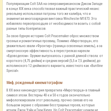
Популяризации Colt SAA на североамериканском Диком Западе
в конце XIX века способствовал важный практический нюанс:
револьвер использовал патроны того же калибра, что и
знаменитая многозарядная винтовка Winchester M1873. Это
избавляло первопроходцев от необходимости возить с собой
разные типы боеприпасов.
За свою бурную историю Colt Peacemaker оброс множеством
грозных и романтичных прозвищ. Помимо «Миротворца», его
уважительно звали «Фронтир» (граница освоенных земель), а за
смертоносную эффективность в перестрелках нарекли
«Вдоводелом». Оружие выпускалось с разной длиной ствола: от
короткого (4,75 дюйма) и средних версий (5,5 и 7,5 дюймов) до
исполинского 12-дюймового варианта, известного как «Buntline
Special».
Миф, рожденный кинематографом
В XX веке киноиндустрия превратила «Миротворца» в главный
символ эпохи. Вестерны 40-х и 50-х годов окончательно
мифологизировали этот револьвер, прочно связав его на
большом экране с образами бесстрашных героев, которых
играли Джон Уэйн и Гэри Купер. Но Colt Peacemaker ценили не