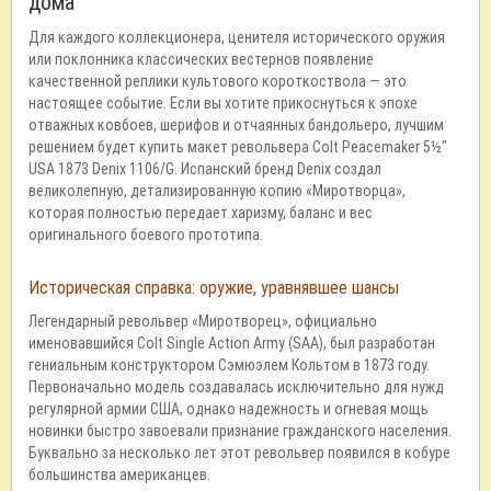
дома
Для каждого коллекционера, ценителя исторического оружия
или поклонника классических вестернов появление
качественной реплики культового короткоствола — это
настоящее событие. Если вы хотите прикоснуться к эпохе
отважных ковбоев, шерифов и отчаянных бандольеро, лучшим
решением будет купить макет револьвера Colt Peacemaker 5½"
USA 1873 Denix 1106/G. Испанский бренд Denix создал
великолепную, детализированную копию «Миротворца»,
которая полностью передает харизму, баланс и вес
оригинального боевого прототипа.
Историческая справка: оружие, уравнявшее шансы
Легендарный револьвер «Миротворец», официально
именовавшийся Colt Single Action Army (SAA), был разработан
гениальным конструктором Сэмюэлем Кольтом в 1873 году.
Первоначально модель создавалась исключительно для нужд
регулярной армии США, однако надежность и огневая мощь
новинки быстро завоевали признание гражданского населения.
Буквально за несколько лет этот револьвер появился в кобуре
большинства американцев.