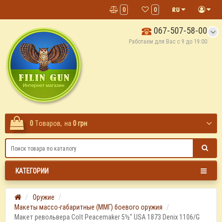
0
0
067-507-58-00
Работаем для Вас с 9 до 19:00
0
Tоваров,
на
0 грн
КАТЕГОРИИ
Оружие
Макеты массо-габаритные (ММГ) боевого оружия
Макет револьвера Colt Peacemaker 5½" USA 1873 Denix 1106/G