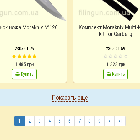
нок ножа Morakniv №120
Комплект Morakniv Multi-
kit for Garberg
2305.01.75
2305.01.59
1 485 грн
1 323 грн
Купить
Купить
Показать еще
1
2
3
4
5
6
7
8
9
>
>|