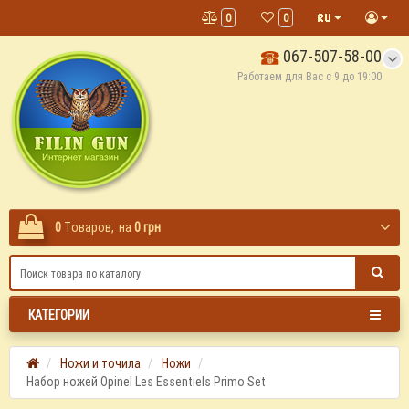
0
0
067-507-58-00
Работаем для Вас с 9 до 19:00
0
Tоваров,
на
0 грн
КАТЕГОРИИ
Ножи и точила
Ножи
Набор ножей Opinel Les Essentiels Primo Set