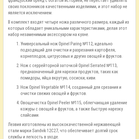
французский бренд с богатой историей, не перестает удивлять
своих поклонников качественными изделиями, и этот набор не
является исключением.
В комплект входят четыре ножа различного размера, каждый из
которых обладает уникальными характеристиками, делая этот
набор незаменимым аксессуаром на кухне.
Универсальный нож Opinel Paring №112, идеально
подходящий для очистки и разрезания картофеля,
корнеплодов, цитрусовых и других овощей и фруктов.
Нож с серрейторной заточкой Opinel Serrated №113,
предназначенный для нарезки продуктов, таких как
помидоры, яйца вкрутую, сосиски, киви.
Нож Opinel Vegetable №114, созданный для срезания и
очистки свежих овощей и фруктов.
Овощечистка Opinel Peeler №115, облегчающая удаление
кожуры с овощей и фруктов, а также быструю нарезку
слайсами.
Лезвия изготовлены из высококачественной нержавеющей
стали марки Sandvik 12C27, что обеспечивает долгий срок
службы и легкость в уходе.