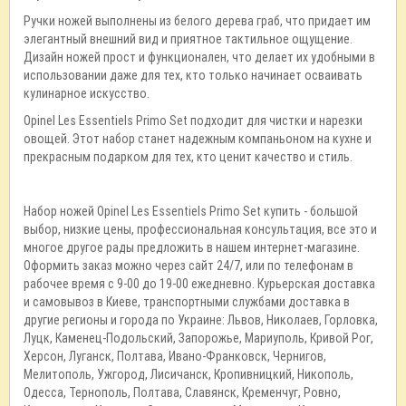
Ручки ножей выполнены из белого дерева граб, что придает им
элегантный внешний вид и приятное тактильное ощущение.
Дизайн ножей прост и функционален, что делает их удобными в
использовании даже для тех, кто только начинает осваивать
кулинарное искусство.
Opinel Les Essentiels Primo Set подходит для чистки и нарезки
овощей. Этот набор станет надежным компаньоном на кухне и
прекрасным подарком для тех, кто ценит качество и стиль.
Набор ножей Opinel Les Essentiels Primo Set купить - большой
выбор, низкие цены, профессиональная консультация, все это и
многое другое рады предложить в нашем интернет-магазине.
Оформить заказ можно через сайт 24/7, или по телефонам в
рабочее время с 9-00 до 19-00 ежедневно. Курьерская доставка
и самовывоз в Киеве, транспортными службами доставка в
другие регионы и города по Украине: Львов, Николаев, Горловка,
Луцк, Каменец-Подольский, Запорожье, Мариуполь, Кривой Рог,
Херсон, Луганск, Полтава, Ивано-Франковск, Чернигов,
Мелитополь, Ужгород, Лисичанск, Кропивницкий, Никополь,
Одесса, Тернополь, Полтава, Славянск, Кременчуг, Ровно,