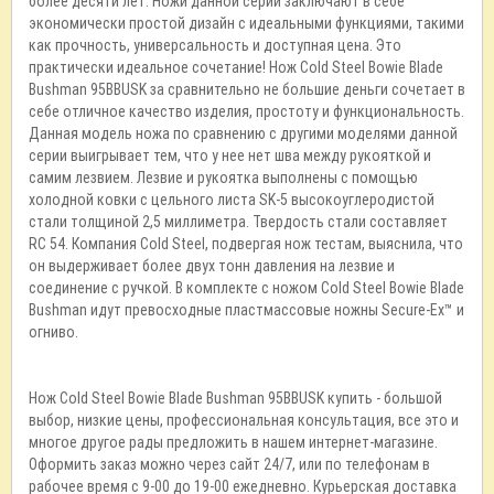
более десяти лет. Ножи данной серии заключают в себе
экономически простой дизайн с идеальными функциями, такими
как прочность, универсальность и доступная цена. Это
практически идеальное сочетание! Нож Cold Steel Bowie Blade
Bushman 95BBUSK за сравнительно не большие деньги сочетает в
себе отличное качество изделия, простоту и функциональность.
Данная модель ножа по сравнению с другими моделями данной
серии выигрывает тем, что у нее нет шва между рукояткой и
самим лезвием. Лезвие и рукоятка выполнены с помощью
холодной ковки с цельного листа SK-5 высокоуглеродистой
стали толщиной 2,5 миллиметра. Твердость стали составляет
RC 54. Компания Cold Steel, подвергая нож тестам, выяснила, что
он выдерживает более двух тонн давления на лезвие и
соединение с ручкой. В комплекте с ножом Cold Steel Bowie Blade
Bushman идут превосходные пластмассовые ножны Secure-Ex™ и
огниво.
Нож Cold Steel Bowie Blade Bushman 95BBUSK купить - большой
выбор, низкие цены, профессиональная консультация, все это и
многое другое рады предложить в нашем интернет-магазине.
Оформить заказ можно через сайт 24/7, или по телефонам в
рабочее время с 9-00 до 19-00 ежедневно. Курьерская доставка