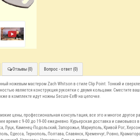
Отзывы (0)
Вопрос - ответ (0)
анный ножевым мастером Zach Whitson в стиле Clip Point. Тонкий и сверхл
нностью является конструкция рукоятки с двумя кольцами. Сместите ваш
акже в комплекте идут ножны Secure-Ex® на цепочке.
р, низкие цены, профессиональная консультация, все это и многое другое
очее время с 9-00 до 19-00 ежедневно. Курьерская доставка и самовывоз 
ка, Луцк, Каменец-Подольский, Запорожье, Мариуполь, Кривой Рог, Херсон
оль, Одесса, Тернополь, Полтава, Славянск, Кременчуг, Ровно, Краматор
льницкий, Черкассы, Черновцы, Сумы и другие.