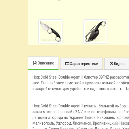
Описание
Характеристики
Видео
Нож Cold Steel Double Agent II блистер 39FNZ разработ
шее. Его наиболее заметной и привлекательной особе
и закройте кулак для удобного и надежного захвата. Т
Нож Cold Steel Double Agent II купить - большой выбо
заказ можно через сайт 24/7, или по телефонам в раб
регионы и города по Украине: Львов, Николаев, Горлов
Мелитополь, Ужгород, Лисичанск, Кропивницкий, Никоп
Винница, Белая Церковь, Житомир, Донецк, Днепр, Хме