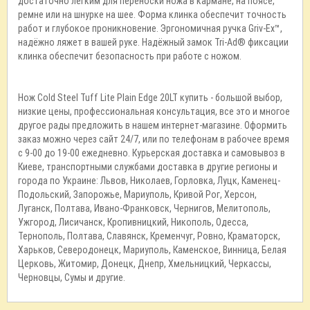
достаточно лёгким для переноски ножа в кармане, на поясе,
ремне или на шнурке на шее. Форма клинка обеспечит точность
работ и глубокое проникновение. Эргономичная ручка Griv-Ex™,
надёжно ляжет в вашей руке. Надёжный замок Tri-Ad® фиксации
клинка обеспечит безопасность при работе с ножом.
Нож Cold Steel Tuff Lite Plain Edge 20LT купить - большой выбор,
низкие цены, профессиональная консультация, все это и многое
другое рады предложить в нашем интернет-магазине. Оформить
заказ можно через сайт 24/7, или по телефонам в рабочее время
с 9-00 до 19-00 ежедневно. Курьерская доставка и самовывоз в
Киеве, транспортными службами доставка в другие регионы и
города по Украине: Львов, Николаев, Горловка, Луцк, Каменец-
Подольский, Запорожье, Мариуполь, Кривой Рог, Херсон,
Луганск, Полтава, Ивано-Франковск, Чернигов, Мелитополь,
Ужгород, Лисичанск, Кропивницкий, Никополь, Одесса,
Тернополь, Полтава, Славянск, Кременчуг, Ровно, Краматорск,
Харьков, Северодонецк, Мариуполь, Каменское, Винница, Белая
Церковь, Житомир, Донецк, Днепр, Хмельницкий, Черкассы,
Черновцы, Сумы и другие.