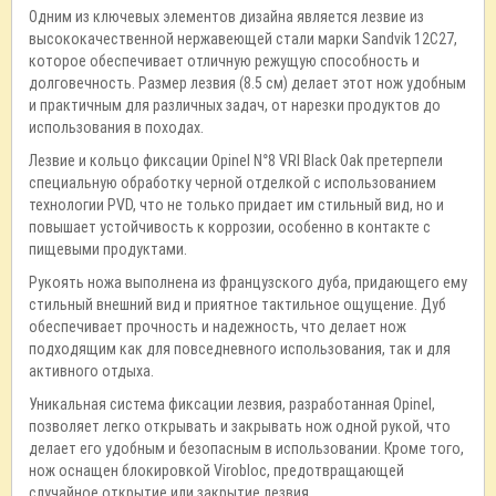
Одним из ключевых элементов дизайна является лезвие из
высококачественной нержавеющей стали марки Sandvik 12C27,
которое обеспечивает отличную режущую способность и
долговечность. Размер лезвия (8.5 см) делает этот нож удобным
и практичным для различных задач, от нарезки продуктов до
использования в походах.
Лезвие и кольцо фиксации Opinel N°8 VRI Black Oak претерпели
специальную обработку черной отделкой с использованием
технологии PVD, что не только придает им стильный вид, но и
повышает устойчивость к коррозии, особенно в контакте с
пищевыми продуктами.
Рукоять ножа выполнена из французского дуба, придающего ему
стильный внешний вид и приятное тактильное ощущение. Дуб
обеспечивает прочность и надежность, что делает нож
подходящим как для повседневного использования, так и для
активного отдыха.
Уникальная система фиксации лезвия, разработанная Opinel,
позволяет легко открывать и закрывать нож одной рукой, что
делает его удобным и безопасным в использовании. Кроме того,
нож оснащен блокировкой Virobloc, предотвращающей
случайное открытие или закрытие лезвия.