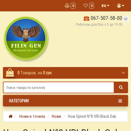
0
0
067-507-58-00
Работаем для Вас с 9 до 19:00
0
Tоваров,
на
0 грн
КАТЕГОРИИ
Ножи и точила
Ножи
Нож Opinel N°8 VRI Black Oak