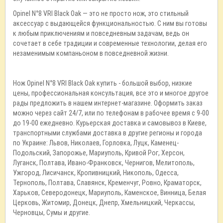
Opinel N°8 VRI Black Oak — это не просто нож, это стильный
аксессуар с выдающейся функциональностью. С ним вы готовы
к любым приключениям и повседневным задачам, ведь он
сочетает в себе традиции и современные технологии, делая его
незаменимым компаньоном в повседневной жизни.
Нож Opinel N°8 VRI Black Oak купить - большой выбор, низкие
цены, профессиональная консультация, все это и многое другое
рады предложить в нашем интернет-магазине. Оформить заказ
можно через сайт 24/7, или по телефонам в рабочее время с 9-00
до 19-00 ежедневно. Курьерская доставка и самовывоз в Киеве,
транспортными службами доставка в другие регионы и города
по Украине: Львов, Николаев, Горловка, Луцк, Каменец-
Подольский, Запорожье, Мариуполь, Кривой Рог, Херсон,
Луганск, Полтава, Ивано-Франковск, Чернигов, Мелитополь,
Ужгород, Лисичанск, Кропивницкий, Никополь, Одесса,
Тернополь, Полтава, Славянск, Кременчуг, Ровно, Краматорск,
Харьков, Северодонецк, Мариуполь, Каменское, Винница, Белая
Церковь, Житомир, Донецк, Днепр, Хмельницкий, Черкассы,
Черновцы, Сумы и другие.