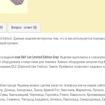
0)
Вопрос - ответ (0)
ed Edition. Данные изделия интересны тем, что в них используется порош
ущей кромки.
ю складной
нож Skif Lex Limited Edition Gray
. Изделие выполнено в совокуп
 оборудована отверстием для темляка. Клинок оборудован упором под б
рование/DLC (Diamond Like Carbon). Замок Фреймлок позволяет надежно 
 в любом городе Украины можно сделав заказ по телефону или на нашем са
пр, Донецк, Запорожье, Львов, Кривой Рог, Николаев, Мариуполь, Луганск
Сумы, Хмельницкий, Черновцы, Горловка, Ровно, Каменское, Кропивницки
оль, Славянск, Ужгород, Бердянск, Алчевск, Павлоград, Северодонецк, Е