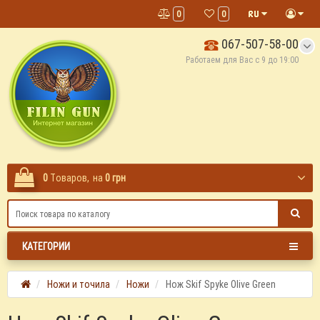
0
0
067-507-58-00
Работаем для Вас с 9 до 19:00
0
Tоваров,
на
0 грн
КАТЕГОРИИ
Ножи и точила
Ножи
Нож Skif Spyke Olive Green