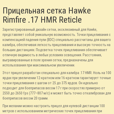
Прицельная сетка Hawke
Rimfire .17 HMR Reticle
Зарегистрированный дизайн сетки, эксклюзивный для Hawke,
представляет собой уникальную возможность. Точки прицеливания с
компенсацией падения пули (BDC) специально рассчитаны для вашего
калибра, обеспечивая легкость прицеливания и высокую точность на
больших дистанциях. Подсветка точек прицеливания обеспечивает
отличную видимость в любых условиях освещения. Расстояния,
выгравированные в поле зрения сетки, предназначены для
использования при максимальном увеличении.
Этот прицел разработан специально для калибра .17 HMR. Ноль на 100
ярдах при увеличении 12-кратном или 16-кратном гарантирует точные
точки прицеливания с шагом от 25 до 375 ярдов. Он идеально
подходит для боеприпасов весом 17 г при скоростях примерно от
2550 до 2650 fps (777–807 м/с) и может быть точно откалиброван для
боеприпасов весом 20 грамм.
При желании можно настроить прицел для нулевой дистанции 100
метров с использованием метрических точек прицеливания при