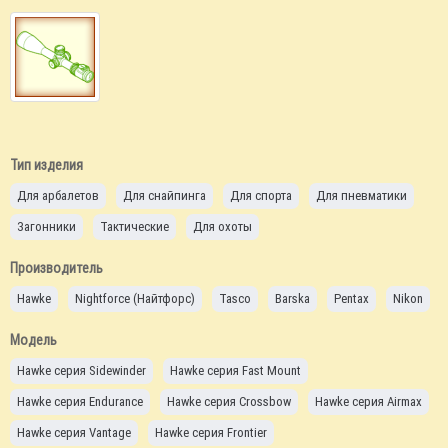
Тип изделия
Для арбалетов
Для снайпинга
Для спорта
Для пневматики
Загонники
Тактические
Для охоты
Производитель
Hawke
Nightforce (Найтфорс)
Tasco
Barska
Pentax
Nikon
Модель
Hawke серия Sidewinder
Hawke серия Fast Mount
Hawke серия Endurance
Hawke серия Crossbow
Hawke серия Airmax
Hawke серия Vantage
Hawke серия Frontier