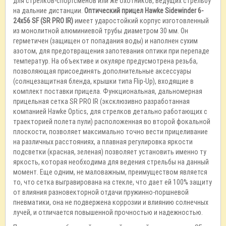
для стрелков-спортсменов или же охотников, ведущих стрельбу
на дальние дистанции.
Оптический прицел Hawke Sidewinder 6-
24x56 SF (SR PRO IR)
имеет ударостойкий корпус изготовленный
из монолитной алюминиевой трубы диаметром 30 мм. Он
герметичен (защищен от попадания воды) и наполнен сухим
азотом, для предотвращения запотевания оптики при перепаде
температур. На объективе и окуляре предусмотрена резьба,
позволяющая присоединять дополнительные аксессуары
(солнцезащитная бленда, крышки типа Flip-Up), входящие в
комплект поставки прицела. Функциональная, дальномерная
прицельная сетка SR PRO IR (эксклюзивно разработанная
компанией Hawke Optics, для стрелков детально работающих с
траекторией полета пули) расположенная во второй фокальной
плоскости, позволяет максимально точно вести прицеливание
на различных расстояниях, а плавная регулировка яркости
подсветки (красная, зеленая) позволяет установить именно ту
яркость, которая необходима для ведения стрельбы на данный
момент. Еще одним, не маловажным, преимуществом является
то, что сетка выгравирована на стекле, что дает ей 100% защиту
от влияния разновекторной отдачи пружинно-поршневой
пневматики, она не подвержена коррозии и влиянию солнечных
лучей, и отличается повышенной прочностью и надежностью.