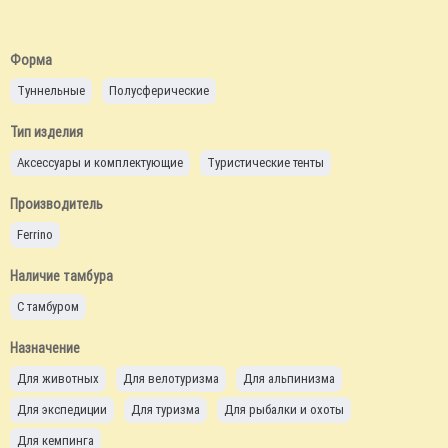
Форма
Туннельные
Полусферические
Тип изделия
Аксессуары и комплектующие
Туристические тенты
Производитель
Ferrino
Наличие тамбура
С тамбуром
Назначение
Для животных
Для велотуризма
Для альпинизма
Для экспедиции
Для туризма
Для рыбалки и охоты
Для кемпинга