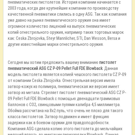
пневматических пистолетов. История компании начинается с
2003 года, когда две крупнейшие компании по производству
качественной пневматики слились в одну ASG. Так как компания
уже давно на рынке пневматического оружия она имеет
огромное количество лицензий на выпуск пневматических
копий огнестрельного оружия, например таких торговых марок
как: Ceska Zbrojovka, Steyr Mannlicher, STI, Dan Wesson, Bersa и
другие известнейшие марки огнестрельного оружия.
Сегодня мы хотим предложить вашему вниманию
пистолет
пневматический ASG CZ P-09 Pellet Full FDE Blowback
. Данная
модель пистолета является копией чешского пистолета CZ P-09
от компании Ceska Zbrojovka. Огнестрельная версия имела
затвор-кожух из полимера, пневматическая же версия имеет
затвор из метала. Стреляет пистолет пневматический ASG CZ P-
09 Pellet Full FDE Blowback с помощью двенадцати граммовых
баллонов с CO2, свинцовыми пулями калибра 4,5 миллиметра.
Обойма рассчитана на 8х2 пуль, что очень не плохо для такого
класса пистолетов. Затвор подвижен и имеет функцию
задержки как в боевом оружии для правдоподобности.
Компания ASG сделала копию этого пистолета до мельчайших
мелочей вплоть до имитации перезарядки Blowback. Данная