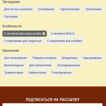
Тип изделия
Для охоты и рыбалки
Спортивные
Туристические
Тактические
Городские
Особенности
С системой фиксации шлема
С системой MOLLE
С отделением для гидратора
С отделением для ноутбука
Назначение
Для полицейских
Рейдово-полевые
Штурмовые
Однодневные
Велосипедные
Для путешествий
Экспедиционные
Треккинговые
Хайкинговые
Повседневные
ПОДПИСАТЬСЯ НА РАССЫЛКУ