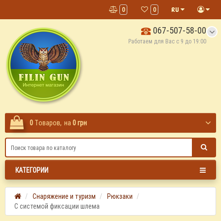
0
0
067-507-58-00
Работаем для Вас с 9 до 19:00
0
Tоваров,
на
0 грн
КАТЕГОРИИ
Снаряжение и туризм
Рюкзаки
С системой фиксации шлема