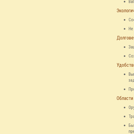
Ba
Экологич
Со
Не
Долгове
За
Со
Удобство
Вы
за
Пр
Области 
Ор
Тр
Бы
пр