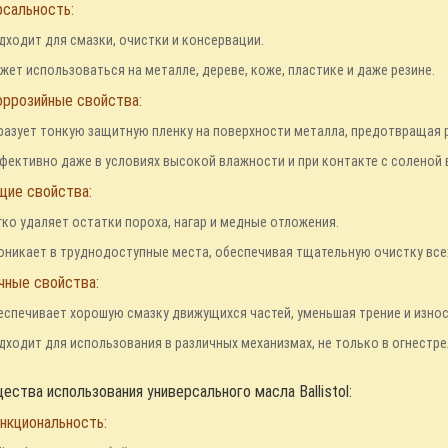
рсальность:
дходит для смазки, очистки и консервации.
жет использоваться на металле, дереве, коже, пластике и даже резине.
оррозийные свойства:
разует тонкую защитную пленку на поверхности металла, предотвращая 
фективно даже в условиях высокой влажности и при контакте с соленой 
щие свойства:
гко удаляет остатки пороха, нагар и медные отложения.
оникает в труднодоступные места, обеспечивая тщательную очистку все
чные свойства:
еспечивает хорошую смазку движущихся частей, уменьшая трение и износ
дходит для использования в различных механизмах, не только в огнестр
ства использования универсального масла Ballistol:
нкциональность: