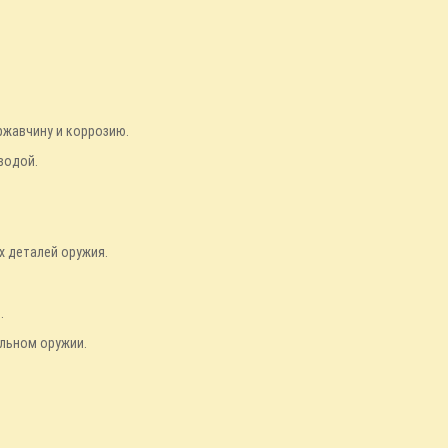
ржавчину и коррозию.
водой.
х деталей оружия.
.
ельном оружии.