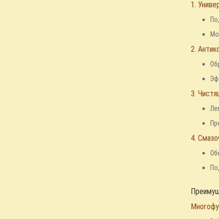
1. Униве
По
Мо
2. Антик
Об
Эф
3. Чистя
Ле
Пр
4. Смазо
Об
По
Преимуще
Многофу