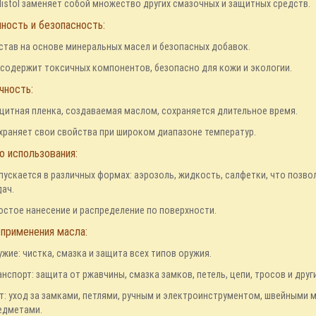
llistol заменяет собой множество других смазочных и защитных средств.
ность и безопасность:
став на основе минеральных масел и безопасных добавок.
 содержит токсичных компонентов, безопасно для кожи и экологии.
чность:
щитная пленка, создаваемая маслом, сохраняется длительное время.
храняет свои свойства при широком диапазоне температур.
 использования:
пускается в различных формах: аэрозоль, жидкость, салфетки, что позв
дач.
остое нанесение и распределение по поверхности.
применения масла:
ужие: чистка, смазка и защита всех типов оружия.
анспорт: защита от ржавчины, смазка замков, петель, цепи, тросов и друг
т: уход за замками, петлями, ручным и электроинструментом, швейными
едметами.