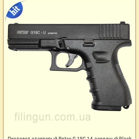
Пистолет стартовый Retay G 19C 14-зарядный Black