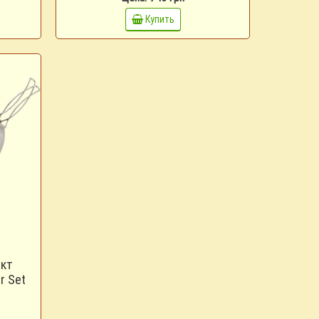
Купить
ект
r Set