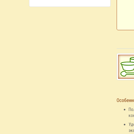
Особенн
По
ко
Уд
эк