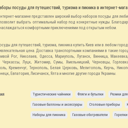
аборы посуды для путешествий, туризма и пикника в интернет-магази
интернет-магазине представлен широкий выбор наборов посуды для люби
позволит выбрать оптимальный набор под конкретные нужды. Благодар
наслаждаться комфортными приключениями под открытым небом.
осуды для путешествий, туризма, пикника купить Киев или в любом горо
ривлекательная цена. Доставка транспортными компаниями в такие город
ривой Рог, Николаев, Одесса, Мариуполь, Луганск, Винница, Макеевк
, Черкассы, Луцк, Житомир, Сумы, Хмельницкий, Черновцы, Горловка
оль, Кременчуг, Тернополь, Белая Церковь, Мелитополь, Керчь, Никопо
ецк, Евпатория, Лисичанск, Ялта и многие другие города Украины.
лия
Туристические чайники
Фляги и бутылки
Рюмки для
Газовые баллоны и аксессуары
Столовые приборы
Наборы для пикника
Газовые обогреватели
Горелки