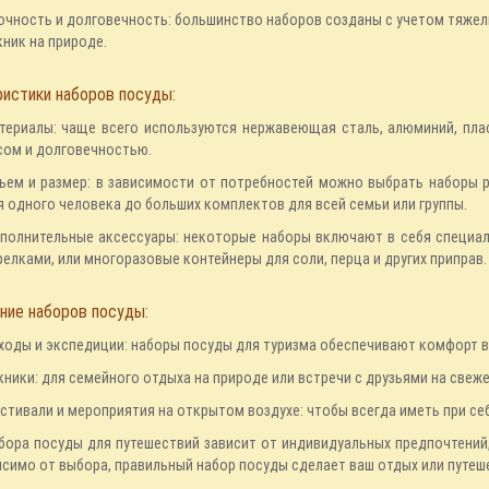
очность и долговечность: большинство наборов созданы с учетом тяжелы
кник на природе.
истики наборов посуды:
териалы: чаще всего используются нержавеющая сталь, алюминий, пла
сом и долговечностью.
ъем и размер: в зависимости от потребностей можно выбрать наборы 
я одного человека до больших комплектов для всей семьи или группы.
полнительные аксессуары: некоторые наборы включают в себя специа
релками, или многоразовые контейнеры для соли, перца и других приправ.
ние наборов посуды:
ходы и экспедиции: наборы посуды для туризма обеспечивают комфорт в л
кники: для семейного отдыха на природе или встречи с друзьями на свеже
стивали и мероприятия на открытом воздухе: чтобы всегда иметь при се
бора посуды для путешествий зависит от индивидуальных предпочтений,
исимо от выбора, правильный набор посуды сделает ваш отдых или путе