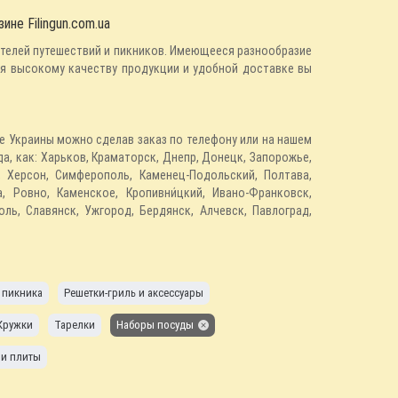
не Filingun.com.ua
телей путешествий и пикников. Имеющееся разнообразие
я высокому качеству продукции и удобной доставке вы
де Украины можно сделав заказ по телефону или на нашем
а, как: Харьков, Краматорск, Днепр, Донецк, Запорожье,
а, Херсон, Симферополь, Каменец-Подольский, Полтава,
, Ровно, Каменское, Кропивни́цкий, Ивано-Франковск,
ль, Славянск, Ужгород, Бердянск, Алчевск, Павлоград,
 пикника
Решетки-гриль и аксессуары
Кружки
Тарелки
Наборы посуды
 и плиты