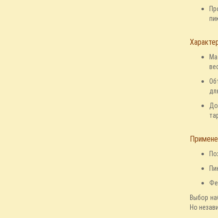
Пр
пи
Характер
Ма
ве
Об
дл
До
та
Примене
По
Пи
Фе
Выбор на
Но незав