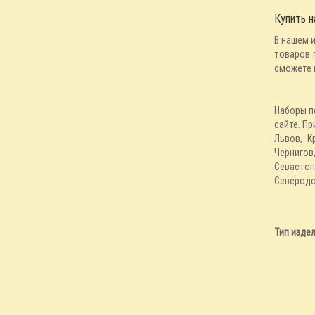
Купить н
В нашем 
товаров 
сможете 
Наборы п
сайте. П
Львов, К
Чернигов
Севастоп
Северодон
Тип изде