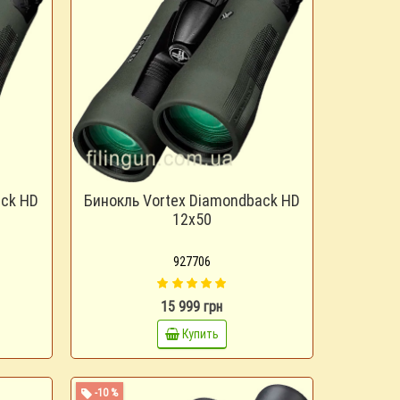
ack HD
Бинокль Vortex Diamondback HD
12x50
927706
15 999 грн
Купить
-10 %