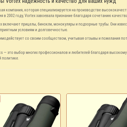
ы Vortex надежность и качество для ваших нужд
нская компания, которая специализируется на производстве высококачест
я в 2002 году, Vortex завоевала признание благодаря сочетанию качеств
x включают прицелы, бинокли, монокуляры и подзорные трубы. Они изве
оприятным условиям и долговечностью.
аимодействует со своим сообществом, учитывая отзывы и пожелания по
tics — это выбор многих профессионалов и любителей благодаря высокому
 политике.