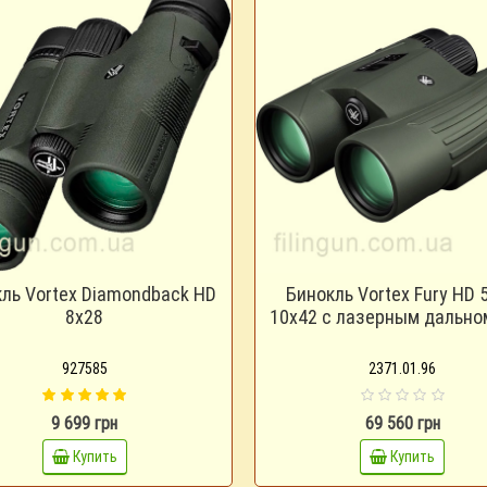
ль Vortex Diamondback HD
Бинокль Vortex Fury HD 
8x28
10x42 с лазерным дальн
927585
2371.01.96
9 699 грн
69 560 грн
Купить
Купить