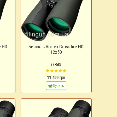
e HD
Бинокль Vortex Crossfire HD
12x50
927583
11 499 грн
Купить