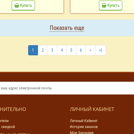
Купить
Купить
Показать еще
1
2
3
4
5
6
>
>|
НИТЕЛЬНО
ЛИЧНЫЙ КАБИНЕТ
ители
Личный Кабинет
 скидкой
История заказов
Мои Закладки