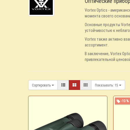
Оптические прибор
Vortex Optics - америка
момента своего основани
Основные продукты Vorte
устойчивостью к неблаг
Vortex также активно вз
ассортимент.
В заключение, Vortex Op
привлекательной ценовой
Сортировать
Показывать:
15
-10 %