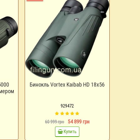
5000
Бинокль Vortex Kaibab HD 18x56
омером
929472
54 899 грн
60 999 грн
Купить