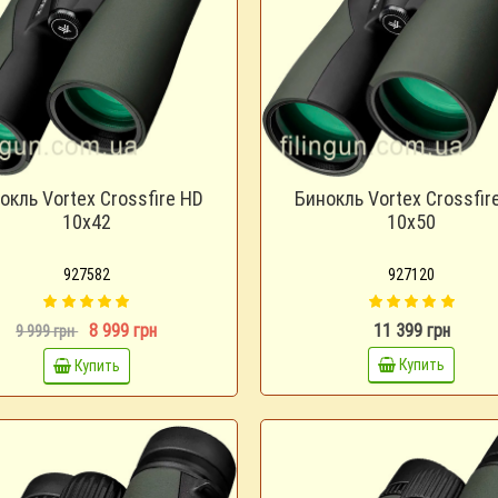
окль Vortex Crossfire HD
Бинокль Vortex Crossfir
10x42
10x50
927582
927120
8 999 грн
11 399 грн
9 999 грн
Купить
Купить