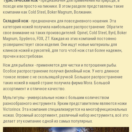
Туристический нож
- предназначен для применения на природе, в
походе или просто на пикнике. В этом разделе представлены такие
компании как Cold Steel, Boker Magnum, Волжанин.
Складной нож
- предназначен для повседневного ношения. Эта
категория ножей получила наибольшее распространение. Обратите
свое внимание на таких производителей: Opinel, Cold Steel, Byrd, Boker
Magnum, Spyderco, FOX, ZT. Каждая из этих компаний постоянно
усовершенствует свои изделия. Они ищут новые материалы для
клинков ножей и рукоятей, для того чтоб нож стал более надежен,
прочен и востребован.
Нож для рыбалки - применяется для чистки и потрошения рыбы.
Особое распространение получил филейный нож. У него длинное
тонкое лезвие с не скользящей ручкой. Большое распространение
таких ножей в нашей стране получила фирма Mora. Большой
ассортимент и отличное качество.
Мультитулы - универсальные ножи с большим количеством
разнообразного инструмента. Ярким представителем являются ножи
Victorinox. Эта компания специализируется на многофункциональных
ножах. Огромный ассортимент, различный набор инструмента, всё это
делает эту компанию одной из самых популярных.