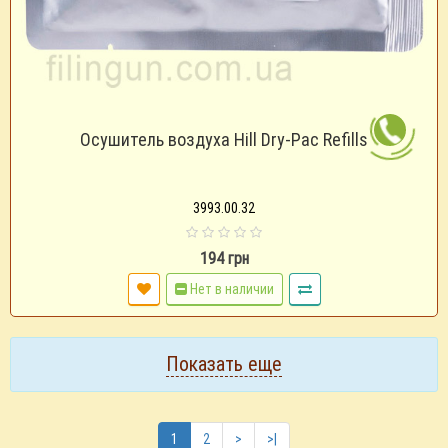
Осушитель воздуха Hill Dry-Pac Refills
3993.00.32
194 грн
Нет в наличии
Показать еще
1
2
>
>|