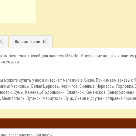
0)
Вопрос - ответ (0)
t - комплект уплотнений для насосов MK4 Hill. Уплотнение поршня являет
вия смазки.
t вы можете купить у нас в интернет магазине в Киеве. Принимаем заказы с
аины: Черновцы, Белая Церковь, Чернигов, Винница, Черкассы, Горловка,
овск, Сумы, Каменец-Подольский, Славянск, Каменское, Северодонецк, К
, Мелитополь, Луганск, Мариуполь, Луцк, Львов и другие - отправка прои