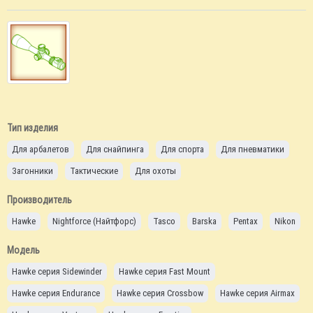
Тип изделия
Для арбалетов
Для снайпинга
Для спорта
Для пневматики
Загонники
Тактические
Для охоты
Производитель
Hawke
Nightforce (Найтфорс)
Tasco
Barska
Pentax
Nikon
Модель
Hawke серия Sidewinder
Hawke серия Fast Mount
Hawke серия Endurance
Hawke серия Crossbow
Hawke серия Airmax