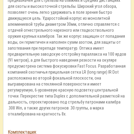
предназначен для стрельбы на ближних и средних дистанциях
для охоты и высокоточной стрельбы. Широкий угол обзора,
позволяет очень легко удерживать в поле зрения быстро
движущуюся цель. Ударостойкий корпус из монолитной
алюминиевой трубы диаметром 30мм, отлично справляется с
отдачей огнестрельного нарезного или гладкоствольного
оружия крупных калибров. Так же корпус защищен от попадания
воды, он герметичен и наполнен сухим азотом, для защиты от
запотевания при перепаде температур. Оптика имеет
предварительную заводскую отстройку параллакса на 100 ярдов
(91 метров), а для быстрого наведения резкости на окуляре
предусмотрена система фокусировки Fast Focus. Разработанная
компанией охотничья прицельная сетка LR (long range) IR Dot
расположена во второй фокальной плоскости, она
выгравирована на стеклянной поверхности и имеет
регулируемую, 6-уровневую красную подсветку центральной
точки. Перекрестие типа Duplex с дополнительной разметкой на
дальность, спроектировано под стрельбу патронами калибра
.308 Win, а также других патронов .30 группы, а марка
oтĸaлибpoвaнa на кратность 8х.
Комплектация: