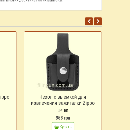
ippo
Чехол с выемкой для
Чехол
извлечения зажигалки Zippo
LPTBK
LPTBK
953 грн
Купить