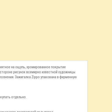
приятное на ощупь, хромированное покрытие
й стороне рисунок всемирно известной художницы
полнения. Зажигалка Zippo упакована в фирменную
купать отдельно.
ии многих десятилетий их выпуска.