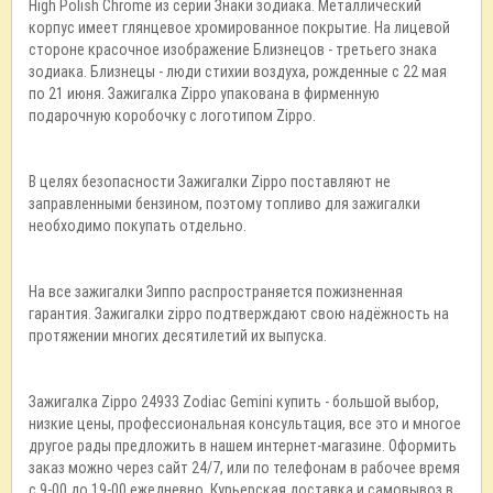
High Polish Chrome из серии Знаки зодиака. Металлический
корпус имеет глянцевое хромированное покрытие. На лицевой
стороне красочное изображение Близнецов - третьего знака
зодиака. Близнецы - люди стихии воздуха, рожденные с 22 мая
по 21 июня. Зажигалка Zippo упакована в фирменную
подарочную коробочку с логотипом Zippo.
В целях безопасности Зажигалки Zippo поставляют не
заправленными бензином, поэтому топливо для зажигалки
необходимо покупать отдельно.
На все зажигалки Зиппо распространяется пожизненная
гарантия. Зажигалки zippo подтверждают свою надёжность на
протяжении многих десятилетий их выпуска.
Зажигалка Zippo 24933 Zodiac Gemini купить - большой выбор,
низкие цены, профессиональная консультация, все это и многое
другое рады предложить в нашем интернет-магазине. Оформить
заказ можно через сайт 24/7, или по телефонам в рабочее время
с 9-00 до 19-00 ежедневно. Курьерская доставка и самовывоз в