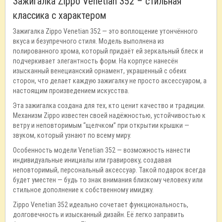
Зажигалка Zippo Venetian 352 – стильная
классика с характером
Зажигалка Zippo Venetian 352 — это воплощение утончённого
вкуса и безупречного стиля. Модель выполнена из
полированного хрома, который придаёт ей зеркальный блеск и
подчеркивает элегантность форм. На корпусе нанесён
изысканный венецианский орнамент, украшенный с обеих
сторон, что делает каждую зажигалку не просто аксессуаром, а
настоящим произведением искусства.
Эта зажигалка создана для тех, кто ценит качество и традиции.
Механизм Zippo известен своей надёжностью, устойчивостью к
ветру и неповторимым “щелчком” при открытии крышки —
звуком, который узнают по всему миру.
Особенность модели Venetian 352 — возможность нанести
индивидуальные инициалы или гравировку, создавая
неповторимый, персональный аксессуар. Такой подарок всегда
будет уместен — будь то знак внимания близкому человеку или
стильное дополнение к собственному имиджу.
Zippo Venetian 352 идеально сочетает функциональность,
долговечность и изысканный дизайн. Её легко заправить