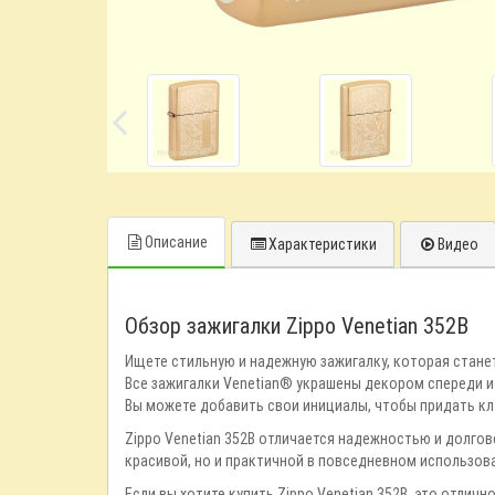
Описание
Характеристики
Видео
Обзор зажигалки Zippo Venetian 352B
Ищете стильную и надежную зажигалку, которая стане
Все зажигалки Venetian® украшены декором спереди и
Вы можете добавить свои инициалы, чтобы придать кл
Zippo Venetian 352B отличается надежностью и долгове
красивой, но и практичной в повседневном использов
Если вы хотите купить Zippo Venetian 352B, это отли