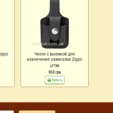
ippo
Чехол с выемкой для
Чехол
извлечения зажигалки Zippo
LPTBK
LPTBK
953 грн
Купить