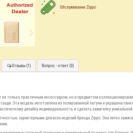
Обслуживание Zippo
Отзывы (1)
Вопрос - ответ (0)
т не только практичным аксессуаром, но и предметом коллекционировани
 сзади. Эта модель изготовлена из полированной латуни и украшена пан
ассическому дизайну индивидуальность и сделать зажигалку уникальной
чностью, характерными для всех изделий бренда Zippo. Она легко зажига
ании.
чное вложение в стильный аксессуар и оригинальный подарок для близких.