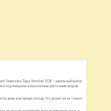
я? Зажигалка Zippo Venetian 352B — идеальный выбор.
елью под инициалы и изысканным цветочным узором.
.
ется даже в ветреную погоду, что делает её не только
 Этот аксессуар подчеркнёт вашу индивидуальность и