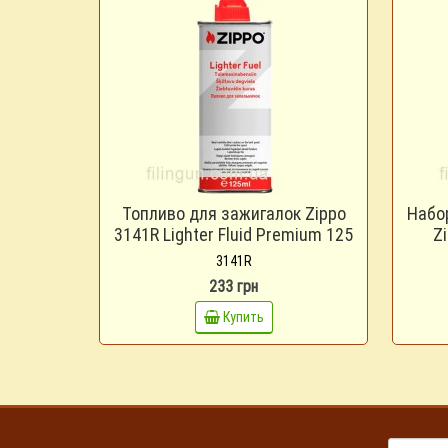
Топливо для зажигалок Zippo
Набо
3141R Lighter Fluid Premium 125
Zi
ml
3141R
233 грн
Купить