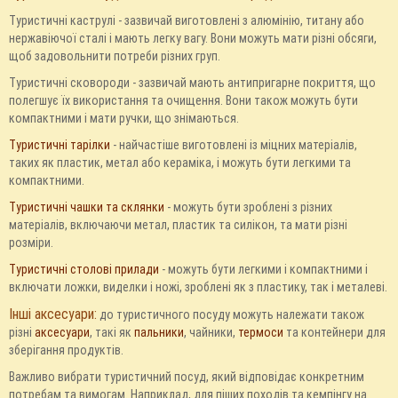
Туристичні каструлі - зазвичай виготовлені з алюмінію, титану або
нержавіючої сталі і мають легку вагу. Вони можуть мати різні обсяги,
щоб задовольнити потреби різних груп.
Туристичні сковороди - зазвичай мають антипригарне покриття, що
полегшує їх використання та очищення. Вони також можуть бути
компактними і мати ручки, що знімаються.
Туристичні тарілки
- найчастіше виготовлені із міцних матеріалів,
таких як пластик, метал або кераміка, і можуть бути легкими та
компактними.
Туристичні чашки та склянки
- можуть бути зроблені з різних
матеріалів, включаючи метал, пластик та силікон, та мати різні
розміри.
Туристичні столові прилади
- можуть бути легкими і компактними і
включати ложки, виделки і ножі, зроблені як з пластику, так і металеві.
Інші аксесуари:
до туристичного посуду можуть належати також
різні
аксесуари
, такі як
пальники
, чайники,
термоси
та контейнери для
зберігання продуктів.
Важливо вибрати туристичний посуд, який відповідає конкретним
потребам та вимогам. Наприклад, для піших походів та кемпінгу на