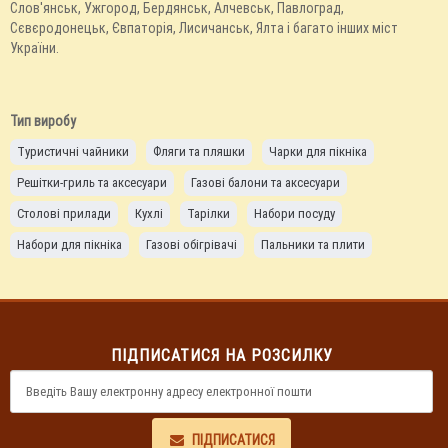
Слов'янськ, Ужгород, Бердянськ, Алчевськ, Павлоград,
Сєвєродонецьк, Євпаторія, Лисичанськ, Ялта і багато інших міст
України.
Тип виробу
Туристичні чайники
Фляги та пляшки
Чарки для пікніка
Решітки-гриль та аксесуари
Газові балони та аксесуари
Столові прилади
Кухлі
Тарілки
Набори посуду
Набори для пікніка
Газові обігрівачі
Пальники та плити
ПІДПИСАТИСЯ НА РОЗСИЛКУ
ПІДПИСАТИСЯ