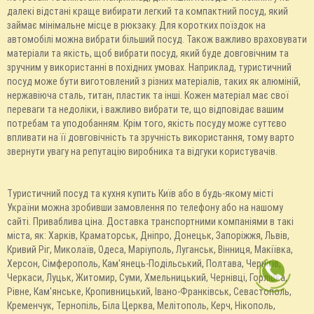
далекі відстані краще вибирати легкий та компактний посуд, який
займає мінімальне місце в рюкзаку. Для коротких поїздок на
автомобілі можна вибрати більший посуд. Також важливо враховувати
матеріали та якість, щоб вибрати посуд, який буде довговічним та
зручним у використанні в похідних умовах. Наприклад, туристичний
посуд може бути виготовлений з різних матеріалів, таких як алюміній,
нержавіюча сталь, титан, пластик та інші. Кожен матеріал має свої
переваги та недоліки, і важливо вибрати те, що відповідає вашим
потребам та уподобанням. Крім того, якість посуду може суттєво
впливати на її довговічність та зручність використання, тому варто
звернути увагу на репутацію виробника та відгуки користувачів.
Туристичний посуд та кухня купить Київ або в будь-якому місті
України можна зробивши замовлення по телефону або на нашому
сайті. Приваблива ціна. Доставка транспортними компаніями в такі
міста, як: Харків, Краматорськ, Дніпро, Донецьк, Запоріжжя, Львів,
Кривий Ріг, Миколаїв, Одеса, Маріуполь, Луганськ, Вінниця, Макіївка,
Херсон, Сімферополь, Кам'янець-Подільський, Полтава, Чернігів,
Черкаси, Луцьк, Житомир, Суми, Хмельницький, Чернівці, Горлівка,
Рівне, Кам'янське, Кропивницький, Івано-Франківськ, Севастополь,
Кременчук, Тернопіль, Біла Церква, Мелітополь, Керч, Нікополь,