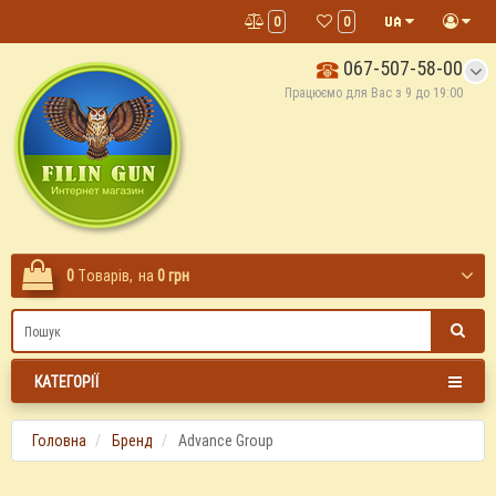
0
0
067-507-58-00
Працюємо для Вас з 9 до 19:00
0
Tоварів,
на
0 грн
КАТЕГОРІЇ
Головна
Бренд
Advance Group