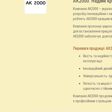
АК2000: Надійні кр
Компанія АК2000 – україн
розробці інноваційних і н
роблять АК2000 кращим ви
Компанія пропонує широки
для встановлення прицілів
АК2000 забезпечує довгов
Переваги продукції АК
Якість та надійніс
експлуатації.
Інноваційний дизай
Універсальність: п
Легкість та міцніс
одночасно стійкими
Компанія АК2000 продовжу
є професійним стрільцем