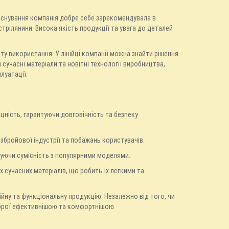
заснування компанія добре себе зарекомендувала в
стрілянини. Висока якість продукції та увага до деталей
у використання. У лінійці компанії можна знайти рішення
и сучасні матеріали та новітні технології виробництва,
луатації.
іцність, гарантуючи довговічність та безпеку
 збройової індустрії та побажань користувачів.
ечуючи сумісність з популярними моделями.
х сучасних матеріалів, що робить їх легкими та
ійну та функціональну продукцію. Незалежно від того, чи
зброї ефективнішою та комфортнішою.