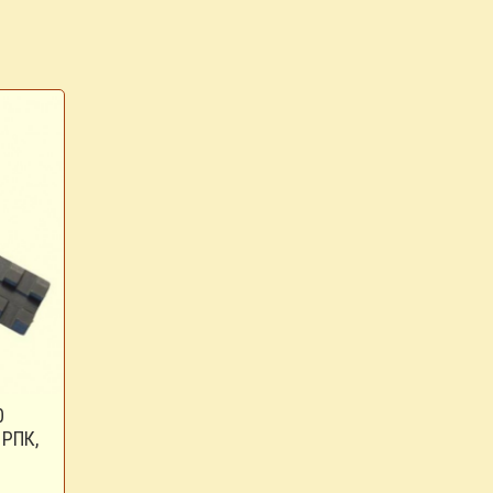
0
 РПК,