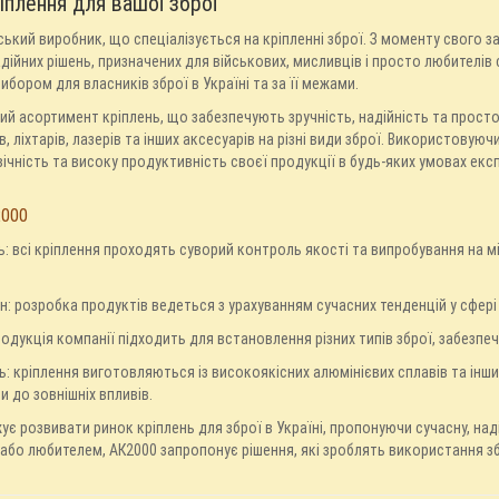
іплення для вашої зброї
ський виробник, що спеціалізується на кріпленні зброї. З моменту свого 
адійних рішень, призначених для військових, мисливців і просто любителів 
бором для власників зброї в Україні та за її межами.
й асортимент кріплень, що забезпечують зручність, надійність та простот
, ліхтарів, лазерів та інших аксесуарів на різні види зброї. Використовуюч
ічність та високу продуктивність своєї продукції в будь-яких умовах експ
2000
ть: всі кріплення проходять суворий контроль якості та випробування на м
н: розробка продуктів ведеться з урахуванням сучасних тенденцій у сфері
родукція компанії підходить для встановлення різних типів зброї, забезп
ть: кріплення виготовляються із високоякісних алюмінієвих сплавів та інши
 до зовнішніх впливів.
є розвивати ринок кріплень для зброї в Україні, пропонуючи сучасну, над
 або любителем, АК2000 запропонує рішення, які зроблять використання 