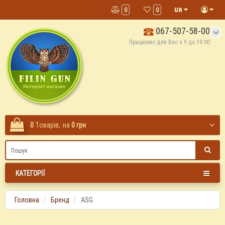
0
0
067-507-58-00
Працюємо для Вас з 9 до 19:00
0
Tоварів,
на
0 грн
КАТЕГОРІЇ
Головна
Бренд
ASG