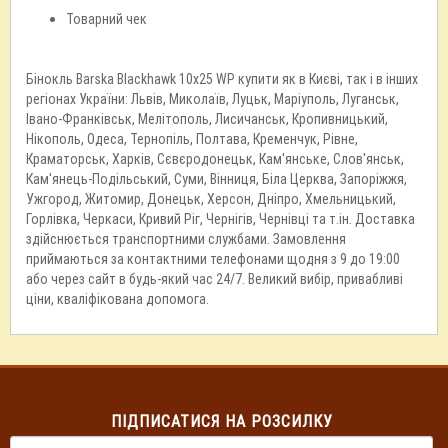
Товарний чек
Бінокль Barska Blackhawk 10x25 WP купити як в Києві, так і в інших
регіонах України: Львів, Миколаїв, Луцьк, Маріуполь, Луганськ,
Івано-Франківськ, Мелітополь, Лисичанськ, Кропивницький,
Нікополь, Одеса, Тернопіль, Полтава, Кременчук, Рівне,
Краматорськ, Харків, Сєвєродонецьк, Кам'янське, Слов'янськ,
Кам'янець-Подільський, Суми, Вінниця, Біла Церква, Запоріжжя,
Ужгород, Житомир, Донецьк, Херсон, Дніпро, Хмельницький,
Горлівка, Черкаси, Кривий Ріг, Чернігів, Чернівці та т.ін. Доставка
здійснюється транспортними службами. Замовлення
приймаються за контактними телефонами щодня з 9 до 19:00
або через сайт в будь-який час 24/7. Великий вибір, привабливі
ціни, кваліфікована допомога.
ПІДПИСАТИСЯ НА РОЗСИЛКУ