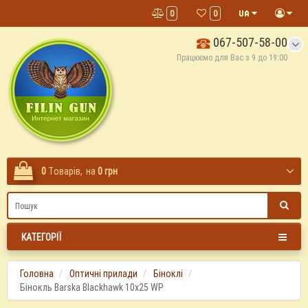
0
0
067-507-58-00
Працюємо для Вас з 9 до 19:00
0
Tоварів,
на
0 грн
КАТЕГОРІЇ
Головна
Оптичні прилади
Біноклі
Бінокль Barska Blackhawk 10x25 WP