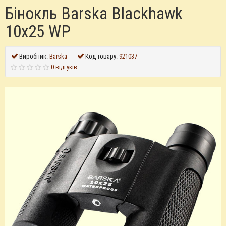
Бінокль Barska Blackhawk
10x25 WP
Виробник:
Barska
Код товару:
921037
0 відгуків