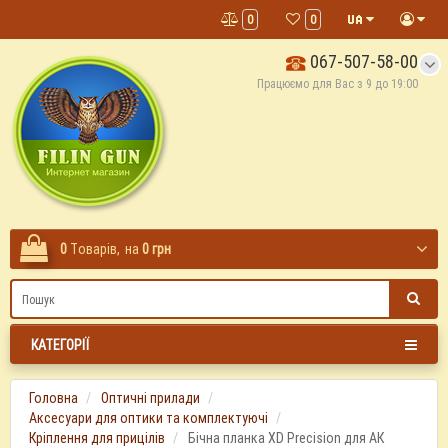
0
0
067-507-58-00
Працюємо для Вас з 9 до 19:00
0
Tоварів,
на
0 грн
КАТЕГОРІЇ
Головна
Оптичні прилади
Аксесуари для оптики та комплектуючі
Кріплення для прицілів
Бічна планка XD Precision для АК