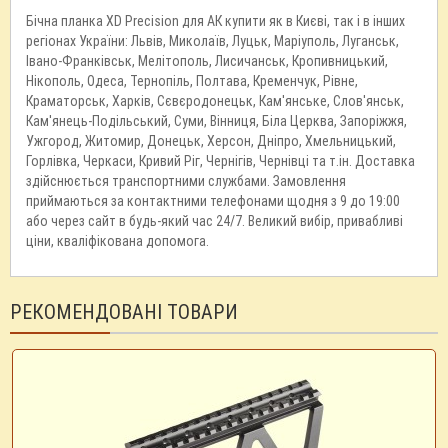
Бічна планка XD Precision для АК купити як в Києві, так і в інших
регіонах України: Львів, Миколаїв, Луцьк, Маріуполь, Луганськ,
Івано-Франківськ, Мелітополь, Лисичанськ, Кропивницький,
Нікополь, Одеса, Тернопіль, Полтава, Кременчук, Рівне,
Краматорськ, Харків, Сєвєродонецьк, Кам'янське, Слов'янськ,
Кам'янець-Подільський, Суми, Вінниця, Біла Церква, Запоріжжя,
Ужгород, Житомир, Донецьк, Херсон, Дніпро, Хмельницький,
Горлівка, Черкаси, Кривий Ріг, Чернігів, Чернівці та т.ін. Доставка
здійснюється транспортними службами. Замовлення
приймаються за контактними телефонами щодня з 9 до 19:00
або через сайт в будь-який час 24/7. Великий вибір, привабливі
ціни, кваліфікована допомога.
РЕКОМЕНДОВАНІ ТОВАРИ