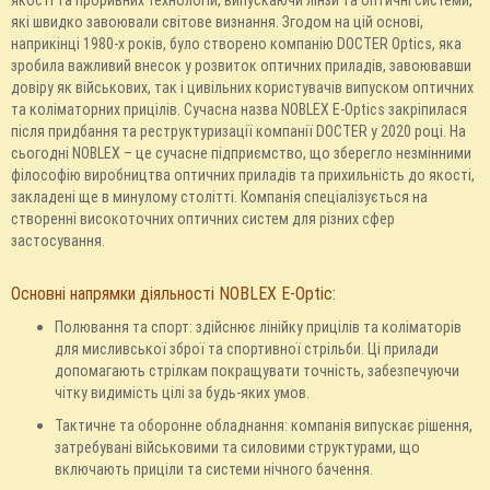
якості та проривних технологій, випускаючи лінзи та оптичні системи,
які швидко завоювали світове визнання. Згодом на цій основі,
наприкінці 1980-х років, було створено компанію DOCTER Optics, яка
зробила важливий внесок у розвиток оптичних приладів, завоювавши
довіру як військових, так і цивільних користувачів випуском оптичних
та коліматорних прицілів. Сучасна назва NOBLEX E-Optics закріпилася
після придбання та реструктуризації компанії DOCTER у 2020 році. На
сьогодні NOBLEX – це сучасне підприємство, що зберегло незмінними
філософію виробництва оптичних приладів та прихильність до якості,
закладені ще в минулому столітті. Компанія спеціалізується на
створенні високоточних оптичних систем для різних сфер
застосування.
Основні напрямки діяльності NOBLEX E-Optic:
Полювання та спорт: здійснює лінійку прицілів та коліматорів
для мисливської зброї та спортивної стрільби. Ці прилади
допомагають стрілкам покращувати точність, забезпечуючи
чітку видимість цілі за будь-яких умов.
Тактичне та оборонне обладнання: компанія випускає рішення,
затребувані військовими та силовими структурами, що
включають приціли та системи нічного бачення.