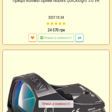
Приціл коліматорний Noblex QUICKsight 5.0 VR
3337.10.34
24 570 грн
Немає в наявності
Немає в наявності