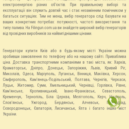
електроенергією різних об'єктів. При правильному виборі та
експлуатації він служить довгий час і стає незамінним помічником у
багатьох ситуаціях. Тим не менш, вибір генератора слід базувати на
ваших конкретних потребах: потужності, частоті використання та
типу палива. На Filingun.com.ua ви знайдете широкий вибір генераторів
від провідних виробників за найвигіднішими цінами.
Генератори купити Київ або в будь-якому місті України можна
зробивши замовлення по телефону або на нашому сайті. Приваблива
ціна. Доставка транспортними компаніями в такі міста, як: Харків,
Краматорськ, Дніпро, Донецьк, Запоріжжя, Львів, Кривий Ріг,
Миколаїв, Одеса, Маріуполь, Луганськ, Вінниця, Макіївка, Херсон,
Сімферополь, Кам'янець-Подільський, Полтава, Чернігів, Черкаси,
Луцьк, Житомир, Суми, Хмельницький, Чернівці, Горлівка, Рівне,
Кам'янське, Кропивницький, Івано-Франківськ, Севастополь,
Кременчук, Тернопіль, Біла Церква, Мелітополь, Керч, Нікополь,
Слов'янськ, Ужгород, Бердянськ, Алчевськ, Павлоград,
Сєвєродонецьк, Євпаторія, Лисичанськ, Ялта і багато інших міст
України.