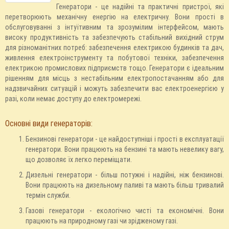
Генератори - це надійні та практичні пристрої, які
перетворюють механічну енергію на електричну. Вони прості в
обслуговуванні з інтуїтивним та зрозумілим інтерфейсом, мають
високу продуктивність та забезпечують стабільний вихідний струм
для різноманітних потреб: забезпечення електрикою будинків та дач,
живлення електроінструменту та побутової техніки, забезпечення
електрикою промислових підприємств тощо. Генератори є ідеальним
рішенням для місць з нестабільним електропостачанням або для
надзвичайних ситуацій і можуть забезпечити вас електроенергією у
разі, коли немає доступу до електромережі.
Основні види генераторів:
Бензинові генератори - це найдоступніші і прості в експлуатації
генератори. Вони працюють на бензині та мають невелику вагу,
що дозволяє їх легко переміщати.
Дизельні генератори - більш потужні і надійні, ніж бензинові.
Вони працюють на дизельному паливі та мають більш тривалий
термін служби.
Газові генератори - екологічно чисті та економічні. Вони
працюють на природному газі чи зрідженому газі.