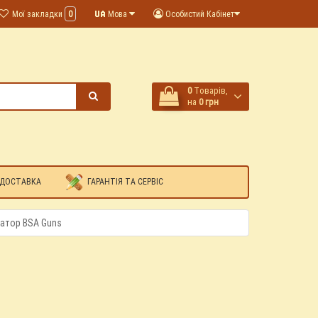
Мої закладки
0
Мова
Особистий Кабінет
0
Tоварів,
на
0 грн
 ДОСТАВКА
ГАРАНТІЯ ТА СЕРВІС
атор BSA Guns