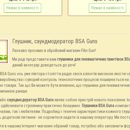
Немає в наявності
Немає в наявності
Глушник, саундмодератор BSA Guns
Ласкаво просимо в збройовий магазин Filin Gun!
Ми раді представити вам
глушники для пневматичних гвинтівок BS
даний аксесуар доведеться до речі!
BSA Guns ось уже півтора століття радує своїх клієнтів високою якістю с
 виробництва і суворий контроль технологічних процесів поширюється на в
ні товари. Так що Ви можете бути впевнені, що глушники для пневматични
мпанією раніше.
 або
саундмодератор BSA Guns
являє собою пристрій нового покоління. І
 здійснювати стрілянину практично безшумно.
Глушники BSA Guns
компактн
алам, так і любителям. Подробиці і технічні характеристики кожного глуш
ь додаткові питання - не соромтеся задати їх нашому оператору. Ми пос
и в нашому Інтернет-магазині обраний товар, потрібно або заповнити фор