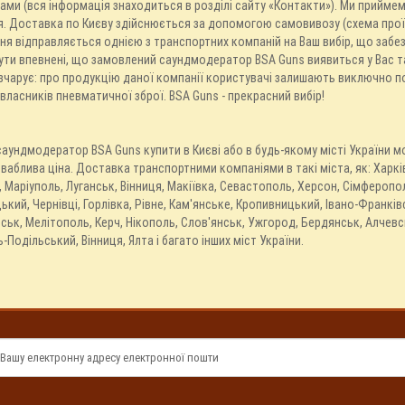
ми (вся інформація знаходиться в розділі сайту «Контакти»). Ми приймемо
. Доставка по Києву здійснюється за допомогою самовивозу (схема проїзд
я відправляється однією з транспортних компаній на Ваш вибір, що забез
ути впевнені, що замовлений саундмодератор BSA Guns виявиться у Вас т
зчарує: про продукцію даної компанії користувачі залишають виключно по
 власників пневматичної зброї. BSA Guns - прекрасний вибір!
саундмодератор BSA Guns купити в Києві або в будь-якому місті України
иваблива ціна. Доставка транспортними компаніями в такі міста, як: Харків
 Маріуполь, Луганськ, Вінниця, Макіївка, Севастополь, Херсон, Сімферопол
кий, Чернівці, Горлівка, Рівне, Кам'янське, Кропивницький, Івано-Франківс
ьк, Мелітополь, Керч, Нікополь, Слов'янськ, Ужгород, Бердянськ, Алчевс
-Подільський, Вінниця, Ялта і багато інших міст України.