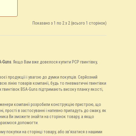
Показано з 1 по 2 з 2 (всього 1 сторінок)
A-Guns
. Якщо Вам вже довелося купити PCP гвинтівку,
воєї продукції і увагою до думки покупців. Серйозний
сю лінію товарів компанії, будь то пневматичні гвинтівки
х гвинтівок BSA-Guns підтримають високу планку якості,
нженери компанії розробили конструкцію пристрою, що
і, прості в застосуванні і напевно припадуть до смаку, як
ника Ви зможете знайти на сторінок товару, а якщо
тараємося допомогти.
му покупки на сторінці товару, або зв'язатися з нашими