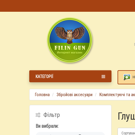
КАТЕГОРІЇ
Н
Головна
Збройові аксесуари
Комплектуючі та ак
Глу
Фільтр
Ви вибрали:
Сортува