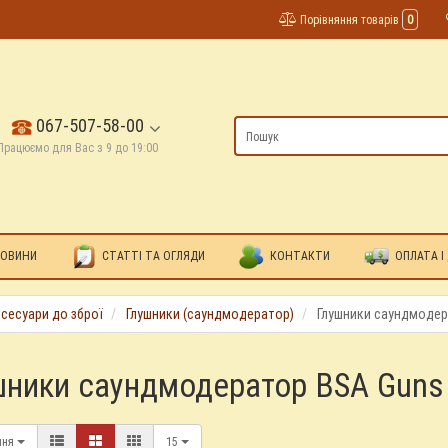
Порівняння товарів
0
067-507-58-00
Працюємо для Вас з 9 до 19:00
ОВИНИ
СТАТТІ ТА ОГЛЯДИ
КОНТАКТИ
ОПЛАТА І
сесуари до зброї
Глушники (саундмодератор)
Глушники саундмодер
шники саундмодератор BSA Guns
ння
15