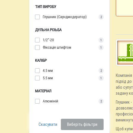
ТИП ВИРОБУ
Глушник (Саундмодератор)
2
ДУЛЬНА РІЗЬБА
1/2"-20
1
Фіксація штифтом
1
КАЛІБР
4.5 мм
2
Компанія 
5.5 мм
1
підхід до
або супут
МАТЕРІАЛ
задану ко
Алюміній
2
Глушник -
дозволяє
професіон
виникнут
Скасувати
Виберіть фільтри
Щоб купит