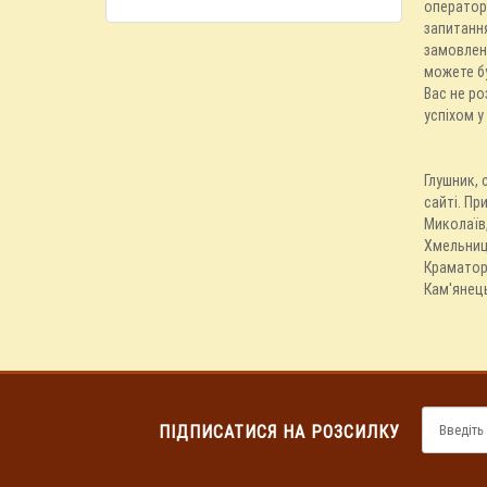
оператора
запитання
замовленн
можете б
Вас не ро
успіхом у
Глушник, 
сайті. Пр
Миколаїв,
Хмельниць
Краматорс
Кам'янець
ПІДПИСАТИСЯ НА РОЗСИЛКУ