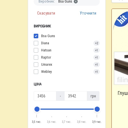
Виробник:
Bsa Guns
Скасувати
Уточнити
ВИРОБНИК
Bsa Guns
Diana
+2
Hatsan
+1
Raptor
+1
Umarex
+1
Webley
+1
ЦІНА
Глуш
-
грн
3,5 тис.
3,6 тис.
3,7 тис.
3,8 тис.
3,9 тис.