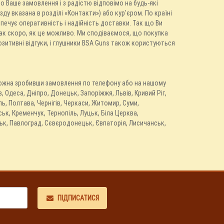
 Ваше замовлення і з радістю відповімо на будь-які
у вказана в розділі «Контакти») або кур'єром. По країні
печує оперативність і надійність доставки. Так що Ви
ак скоро, як це можливо. Ми сподіваємося, що покупка
зитивні відгуки, і глушники BSA Guns також користуються
 можна зробивши замовлення по телефону або на нашому
, Одеса, Дніпро, Донецьк, Запоріжжя, Львів, Кривий Ріг,
ь, Полтава, Чернігів, Черкаси, Житомир, Суми,
ьк, Кременчук, Тернопіль, Луцьк, Біла Церква,
ьк, Павлоград, Сєвєродонецьк, Євпаторія, Лисичанськ,
ПІДПИСАТИСЯ