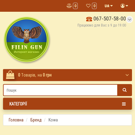
0
0
067-507-58-00
Працюємо для Вас з 9 до 19:00
0
Tоварів,
на
0 грн
КАТЕГОРІЇ
Головна
Бренд
Kowa