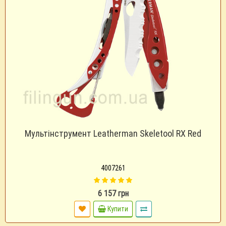
Мультінструмент Leatherman Skeletool RX Red
4007261
6 157 грн
Купити