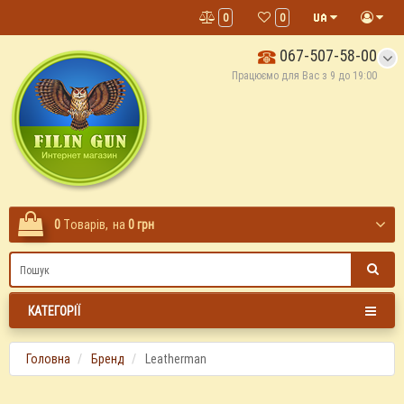
0
0
067-507-58-00
Працюємо для Вас з 9 до 19:00
0
Tоварів,
на
0 грн
КАТЕГОРІЇ
Головна
Бренд
Leatherman