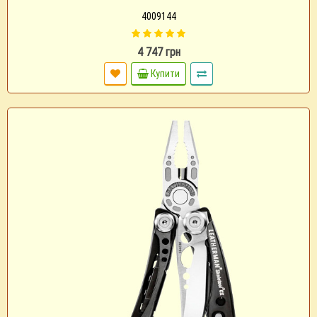
4009144
4 747 грн
Купити