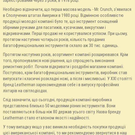
зареєстрований через 3 роки, в 1978 році.
Необхідно відзначити, що перша масова модель - Mr. Crunch, з'явилася
в Сполучених штатах Америки в 1980 році. Відмінною особливістю
продукції молодої компанії було те, що інструмент оснащений
збірними ручками для пасатижів, кусачками, викруткми і
відкривачками. Перші продажі не користувалися успіхом. При цьому,
протягом наступних чотирьох років, кількість проданих
багатофункціональних інструментів склало аж 30 тис. одиниць.
Протягом наступних років, асортимент компанії розширювався. Крім
того, пропонувалися нові рішення, що спрощують виконання
ремонтних робіт. Почали відкривати і роздрібні магазини компанії.
Поступово, крім багатофункціональних інструментів, виробник став
випускати і класичні розкладні ножі, а після і мисливські. У XXI столітті
бренд Leatherman зарекомендував себе і в випуску професійних
ліхтарів на світлодіодах.
Слід зазначити, що сьогодні, продукція компанії-виробника
представлена ​​близько 50 моделями різних інструментів. Вони
поставляються в більш ніж 80 держав усього світу. Назва бренду
Leatherman стало еталоном якості і надійності.
У тому випадку якщо у вас виникла необхідність покупки продукції
цієї американської компанії, то ми рекомендуємо звернутися в наш