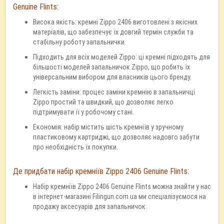
Genuine Flints:
Висока якість: кремні Zippo 2406 виготовлені з якісних
матеріалів, що забезпечує їх довгий термін служби та
стабільну роботу запальнички.
Підходить для всіх моделей Zippo: ці кремні підходять для
більшості моделей запальничок Zippo, що робить їх
універсальним вибором для власників цього бренду.
Легкість заміни: процес заміни кремнію в запальничці
Zippo простий та швидкий, що дозволяє легко
підтримувати її у робочому стані.
Економія: набір містить шість кремніїв у зручному
пластиковому картриджі, що дозволяє надовго забути
про необхідність їх покупки.
Де придбати набір кремніїв Zippo 2406 Genuine Flints:
Набір кремніїв Zippo 2406 Genuine Flints можна знайти у нас
в інтернет-магазині Filingun.com.ua ми спеціалізуємося на
продажу аксесуарів для запальничок.