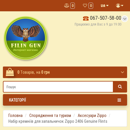
0
0
067-507-58-00
Працюємо для Вас з 9 до 19:00
0
Tоварів,
на
0 грн
КАТЕГОРІЇ
Головна
Спорядження та туризм
Аксесуари Zippo
Набір кремніїв для запальничок Zippo 2406 Genuine Flints