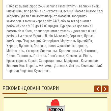
Набір кременів Zippo 2406 Genuine Flints купити - великий вибір,
низькі ціни, професійна консультація, все це і багато іншого раді
запропонувати в нашому інтернет-магазині. Оформити
замовлення можна через сайт 24/7, або за телефонами в
робочий час з 9-00 до 19-00 щодня. Кур'єрська доставка і
самовивіз в Києві, транспортними службами доставка в інші
регіони і міста по Україні: Львів, Миколаїв, Горлівка, Луцьк,
Кам'янець-Подільський, Запоріжжя, Маріуполь, Кривий Ріг,
Херсон, Луганськ, Полтава, Івано-Франківськ, Чернігів,
Мелітополь, Ужгород, Лисичанськ, Кропивницький, Нікополь,
Одеса, Тернопіль, Полтава, Слов'янськ, Кременчук, Рівне,
Краматорськ, Харків, Сєвєродонецьк, Маріуполь, Кам'янське,
Вінниця, Біла Церква, Житомир, Донецьк, Дніпро, Хмельницький,
Черкаси, Чернівці, Суми і інші.
РЕКОМЕНДОВАНІ ТОВАРИ