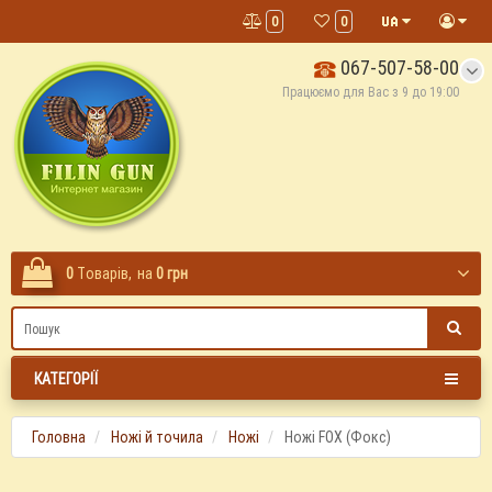
0
0
067-507-58-00
Працюємо для Вас з 9 до 19:00
0
Tоварів,
на
0 грн
КАТЕГОРІЇ
Головна
Ножі й точила
Ножі
Ножі FOX (Фокс)