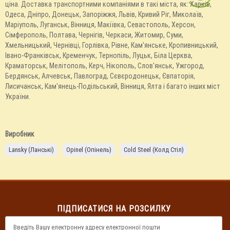
ціна. Доставка транспортними компаніями в такі міста, як: Харків,
Одеса, Дніпро, Донецьк, Запоріжжя, Львів, Кривий Ріг, Миколаїв,
Маріуполь, Луганськ, Вінниця, Макіївка, Севастополь, Херсон,
Сімферополь, Полтава, Чернігів, Черкаси, Житомир, Суми,
Хмельницький, Чернівці, Горлівка, Рівне, Кам'янське, Кропивницький,
Івано-Франківськ, Кременчук, Тернопіль, Луцьк, Біла Церква,
Краматорськ, Мелітополь, Керч, Нікополь, Слов'янськ, Ужгород,
Бердянськ, Алчевськ, Павлоград, Сєвєродонецьк, Євпаторія,
Лисичанськ, Кам'янець-Подільський, Вінниця, Ялта і багато інших міст
України.
Виробник
Lansky (Ланські)
Opinel (Опінель)
Cold Steel (Колд Стіл)
ПІДПИСАТИСЯ НА РОЗСИЛКУ