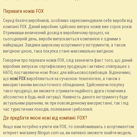
Переваги ножів FOX
Серед безлічі виробників, особливо зарекомендували себе вироби від
компанії FOX. Даний виробник здійснює випуск ножів вже сорок років.
Отримавши величезний досвід в виробничому процесі, на
сьогоднішній день, вироби випускаються компанією є одними з
найкращих. Завдяки широкому асортименту інструментів, а також
вигідною ціною, така покупка стане максимально вигідною.
Говорячи про переваги ножів FOX, слід зазначити факт того, що даний
виробник випускає сертифіковану продукцію і активно співпрацює з
НАТО, поставляючи ножі Фокс для військовослужбовців. Відзначимо,
що
ножі FOX
виробляються за сучасною технологією, а також з
використанням високоточного обладнання. Здійснюючи покупку
такої продукції, ви зможете отримати надійного друга і помічника
абсолютно в будь-якій ситуації. Наявність даного інструменту буде
актуальним рішенням, як при повсякденному використанні, так і під
час туристичних походів, полювання і риболовлі.
Де придбати якісні ножі від компанії FOX?
Якщо вам потрібно купити ніж FOX, то ознайомившись з асортиментом
інтернет-магазину filingun.com.ua, ви напевно зможете знайти модель