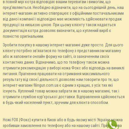
в повній мірі котра відповідає вашим перевагам і вимогам, що
пред'являються. Необхідно відзначити, що на сьогоднішній день, наш
інтернет-магазин активно співпрацює з офіційними постачальниками
від даної компанії і відповідно має можливість здійснювати продаж
продукції за низькою ціною. При цьому клієнту також надається
документація котра дозволяє визначити, що куплений виріб є
повністю оригінальним.
Зробити покупку в нашому інтернет-магазині дуже просто. Для цього
клієнту потрібно зв'язатися по телефону з представником магазину
або ж заповнити онлайн форму на сайті, із зазначенням своїх
контактних даних. Відзначимо, що по телефону також можна
отримати рекомендацію у виборі ножа Фокс або відповідь на виниклі
питання. Прагнення працювати на отримання максимального
результату від своєї діяльності дозволяє нам говорити про те, що
інтернет-магазин filingun.com.ua є одним з кращих, з усіх тих які
існують. Куплений товар можна забрати як в нашому магазині, так і
отримати службою кур'єрської доставки. Відправлення здійснюється
в будь-який населений пункт, зручним для клієнта способом.
Ножі FOX (Фокс) купити в Києві або в будь-якому місті України можна
зробивши замовлення по телефону або на нашому сайті. Приваблива