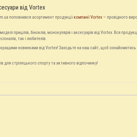
сесуари від Vortex
com.ua поповнився асортимент продукції
компанії Vortex
— провідного виро
моделі прицілів, біноклів, монокулярів і аксесуарів від Vortex. Вся проду
іоналів, так і любителів.
йкращими новинками від Vortex! Заходьте на наш сайт, щоб ознайомитис
рів для стрілецького спорту та активного відпочинку!