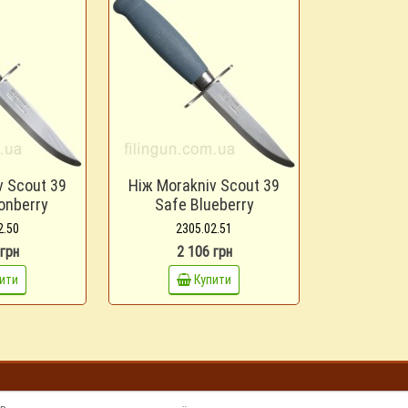
v Scout 39
Ніж Morakniv Scout 39
onberry
Safe Blueberry
2.50
2305.02.51
 грн
2 106 грн
ити
Купити