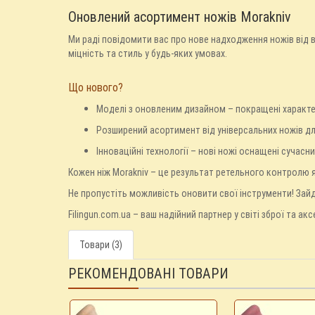
Оновлений асортимент ножів Morakniv
Ми раді повідомити вас про нове надходження ножів від 
міцність та стиль у будь-яких умовах.
Що нового?
Моделі з оновленим дизайном – покращені характер
Розширений асортимент від універсальних ножів дл
Інноваційні технології – нові ножі оснащені сучас
Кожен ніж Morakniv – це результат ретельного контролю я
Не пропустіть можливість оновити свої інструменти! Зайді
Filingun.com.ua – ваш надійний партнер у світі зброї та акс
Товари (3)
РЕКОМЕНДОВАНІ ТОВАРИ