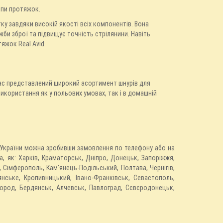
ипи протяжок.
ку завдяки високій якості всіх компонентів. Вона
би зброї та підвищує точність стрілянини. Навіть
яжок Real Avid.
 нас представлений широкий асортимент шнурів для
використання як у польових умовах, так і в домашній
ті України можна зробивши замовлення по телефону або на
, як: Харків, Краматорськ, Дніпро, Донецьк, Запоріжжя,
н, Сімферополь, Кам'янець-Подільський, Полтава, Чернігів,
янське, Кропивницький, Івано-Франківськ, Севастополь,
жгород, Бердянськ, Алчевськ, Павлоград, Сєвєродонецьк,