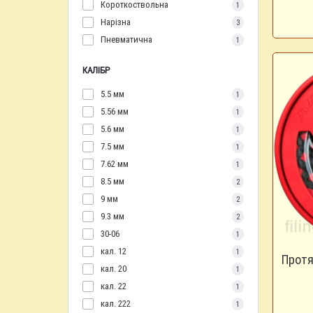
Короткоствольна
1
Нарізна
3
Пневматична
1
КАЛІБР
5.5 мм
1
5.56 мм
1
5.6 мм
1
7.5 мм
1
7.62 мм
1
8.5 мм
2
9 мм
2
9.3 мм
2
30-06
1
кал. 12
1
Протя
кал. 20
1
кал. 22
1
кал. 222
1