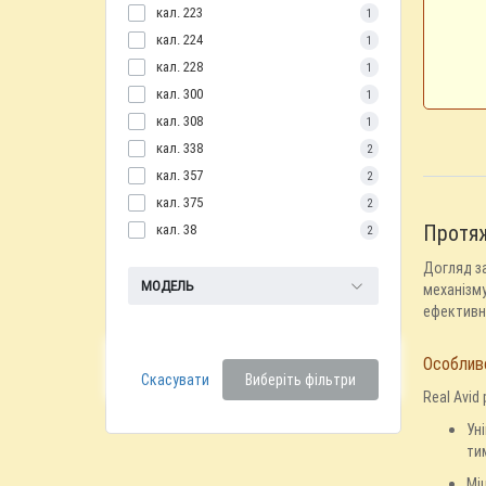
кал. 223
1
кал. 224
1
кал. 228
1
кал. 300
1
кал. 308
1
кал. 338
2
кал. 357
2
кал. 375
2
Протяж
кал. 38
2
Догляд за
МОДЕЛЬ
механізму
ефективн
Особливо
Скасувати
Виберіть фільтри
Real Avid
Ун
ти
Мі