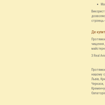
Ма
Використа
дозволяє 
стрілець-
Де купит
Протяжки 
чищення д
майстерні
З Real Av
Протяжки 
нашому с
Львів, Кр
Черкаси,
Кременчу
Євпаторія