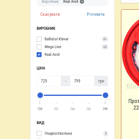
Виробник:
Real Avid
Скасувати
Уточнити
ВИРОБНИК
Ballistol Klever
+1
Mega Line
+2
Real Avid
ЦІНА
-
грн
Прот
.2
729
747
764
782
799
ВИД
Гладкоствольна
2