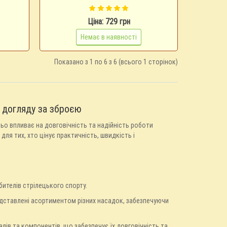
Ціна: 729 грн
Немає в наявності
Показано з 1 по 6 з 6 (всього 1 сторінок)
я догляду за зброєю
ньо впливає на довговічність та надійність роботи
для тих, хто цінує практичність, швидкість і
бителів стрілецького спорту.
едставлені асортиментом різних насадок, забезпечуючи
алів та компонентів, що забезпечує їх довговічність та