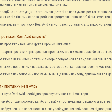
ктивність навіть при регулярній експлуатації.
новаційна конструкція – ергономічні деталі та продумане розташування е
отяжки зі стінками ствола, роблячи процес чищення зброї більш ефективн
мпактність – протяжки Real Avid легко транспортувати, а їх використання
 протяжок Real Avid існують?
т протяжок Real Avid дуже широкий і включає:
андартні протяжки: універсальні протяжки, що підходять для більшості вид
отяжки з латунними йоржами: використовуються для видалення більш стій
отяжки з повстяними насадками: застосовуються для нанесення мастила 
отяжки з нейлоновими йоржами: м'які щетинки нейлону, призначені для де
ти протяжку Real Avid?
і шнура Real Avid необхідно враховувати наступні фактори:
лібр зброї: для кожного калібру потрібна протяжка відповідного діаметра.
п забруднення: в залежності від типу забруднення вибирається відповідна