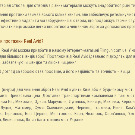
теріал ствола: для стволів з різних матеріалів можуть знадобитися різні т
ння протяжки займає всього кілька хвилин, але забезпечує ретельну чист
ефективно видалити всі забруднення зі ствола, що продовжує термін служ
початківець зможе легко впоратися з чищенням зброї за допомогою прот
и протяжки Real Avid?
Real Avid можна придбати в нашому інтернет-магазині Filingun.com.ua. У
ля більшості видів зброї. Протяжки від Real Avid ідеально підходять для 
, забезпечуючи швидке та якісне чищення.
id догляд за зброєю стає простіше, а його надійність та точність – вища.
(шнури) для чищення зброї Real Avid купити Київ або в будь-якому міс
айті. Приваблива ціна. Доставка транспортними компаніями в такі міста
ивий Ріг, Миколаїв, Одеса, Маріуполь, Луганськ, Вінниця, Макіївка, Херсо
 Луцьк, Житомир, Суми, Хмельницький, Чернівці, Горлівка, Рівне, Кам'
к, Тернопіль, Біла Церква, Мелітополь, Керч, Нікополь, Слов'янськ, У
, Лисичанськ, Ялта і багато інших міст України.