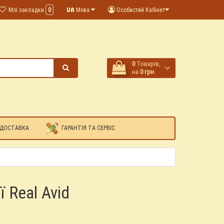
Мої закладки
0
Мова
Особистий Кабінет
0
Tоварів,
на
0 грн
 ДОСТАВКА
ГАРАНТІЯ ТА СЕРВІС
 Real Avid