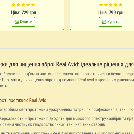
Ціна: 729 грн
Ціна: 799 грн
Купити
Купити
ки для чищення зброї Real Avid: ідеальне рішення дл
 зброєю – невід'ємна частина її експлуатації, і якість чистки безпосеред
. Протяжки для чищення зброї від компанії Real Avid є ідеальним рішенням 
ість.
сті протяжок Real Avid
 розробила свої протяжки з урахуванням потреб як професіоналів, так і лю
іверсальність – протяжки підходять для широкого спектру калібрів та пр
м самим чистку як гладкоствольних, так і нарізних стволів.
цність матеріалів – протяжки Real Avid виготовлені з високоякісних матері