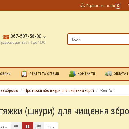
Порівняння товарів
0
067-507-58-00
Працюємо для Вас з 9 до 19:00
ОВИНИ
СТАТТІ ТА ОГЛЯДИ
КОНТАКТИ
ОПЛАТА І
 за зброєю
Протяжки або шнури для чищення зброї
Real Avid
тяжки (шнури) для чищення зброї
ння
15