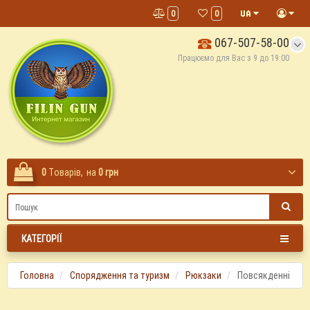
0
0
067-507-58-00
Працюємо для Вас з 9 до 19:00
0
Tоварів,
на
0 грн
КАТЕГОРІЇ
Головна
Спорядження та туризм
Рюкзаки
Повсякденні