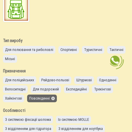
Тип виробу
Для полювання та риболовлі
Спортивні
Туристичні
Тактичні
Міські
Призначення
Для поліцейських
Рейдово-польові
Штурмові
Одноденні
Велосипедні
Для подорожей
Експедиційні
Трекінгові
Хайкінгові
Повсякденні
Особливості
З системою фіксації шолома
Із системою MOLLE
З відділенням для гідратора
З відділенням для ноутбука