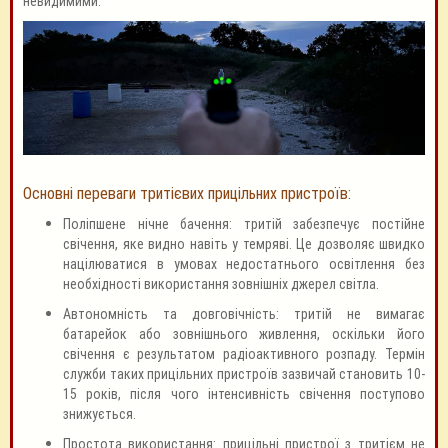
невидимими.
Основні переваги тритієвих прицільних пристроїв:
Поліпшене нічне бачення: тритій забезпечує постійне
свічення, яке видно навіть у темряві. Це дозволяє швидко
націлюватися в умовах недостатнього освітлення без
необхідності використання зовнішніх джерел світла.
Автономність та довговічність: тритій не вимагає
батарейок або зовнішнього живлення, оскільки його
свічення є результатом радіоактивного розпаду. Термін
служби таких прицільних пристроїв зазвичай становить 10-
15 років, після чого інтенсивність свічення поступово
знижується.
Простота використання: прицільні пристрої з тритієм не