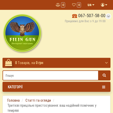
0
0
067-507-58-00
Працюємо для Вас з 9 до 19:00
0
Tоварів,
на
0 грн
КАТЕГОРІЇ
Головна
Статті та огляди
Тритієві прицільні пристосування: ваш надійний помічник у
темряві