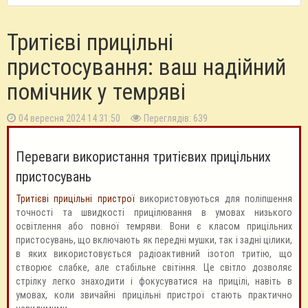
Тритієві прицільні
пристосування: ваш надійний
помічник у темряві
04 вересня 2024 14:31:50
Переглядів: 639
Переваги використання тритієвих прицільних
пристосувань
Тритієві прицільні пристрої
використовуються для поліпшення
точності та швидкості прицілювання в умовах низького
освітлення або повної темряви. Вони є класом прицільних
пристосувань, що включають як передні мушки, так і задні цілики,
в яких використовується радіоактивний ізотоп тритію, що
створює слабке, але стабільне світіння. Це світло дозволяє
стрілку легко знаходити і фокусуватися на прицілі, навіть в
умовах, коли звичайні прицільні пристрої стають практично