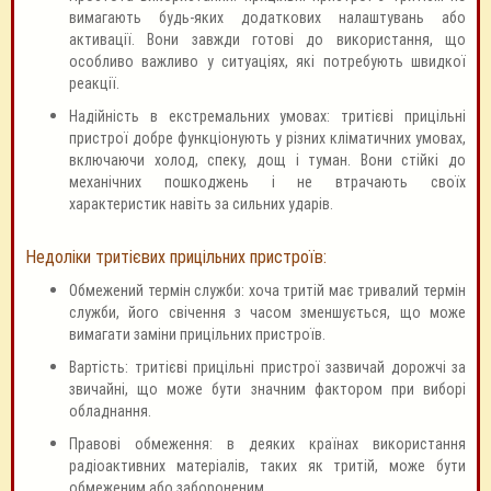
вимагають будь-яких додаткових налаштувань або
активації. Вони завжди готові до використання, що
особливо важливо у ситуаціях, які потребують швидкої
реакції.
Надійність в екстремальних умовах: тритієві прицільні
пристрої добре функціонують у різних кліматичних умовах,
включаючи холод, спеку, дощ і туман. Вони стійкі до
механічних пошкоджень і не втрачають своїх
характеристик навіть за сильних ударів.
Недоліки тритієвих прицільних пристроїв:
Обмежений термін служби: хоча тритій має тривалий термін
служби, його свічення з часом зменшується, що може
вимагати заміни прицільних пристроїв.
Вартість: тритієві прицільні пристрої зазвичай дорожчі за
звичайні, що може бути значним фактором при виборі
обладнання.
Правові обмеження: в деяких країнах використання
радіоактивних матеріалів, таких як тритій, може бути
обмеженим або забороненим.